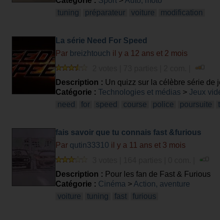
Catégorie :
Sport
>
Auto, moto
encore les rendre plus simple a vivre et utilisé o
tuning
préparateur
voiture
modification
La série Need For Speed
Par
breizhtouch
il y a 12 ans et 2 mois
2 votes | 73 parties | 2 com. |
Description :
Un quizz sur la célèbre série de
Catégorie :
Technologies et médias
>
Jeux vid
need
for
speed
course
police
poursuite
fais savoir que tu connais fast &furious
Par
qutin33310
il y a 11 ans et 3 mois
3 votes | 164 parties | 0 com. |
Description :
Pour les fan de Fast & Furious
Catégorie :
Cinéma
>
Action, aventure
voiture
tuning
fast
furious