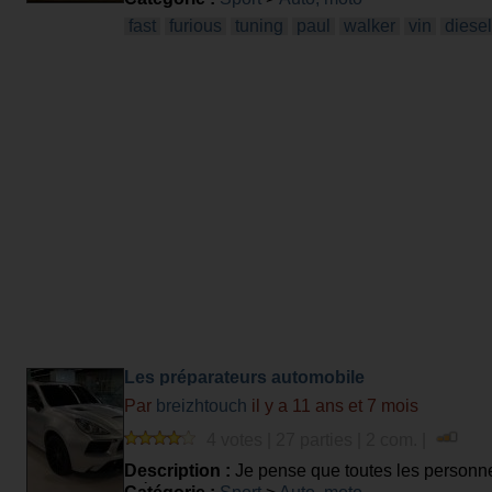
fast
furious
tuning
paul
walker
vin
diesel
Les préparateurs automobile
Par
breizhtouch
il y a 11 ans et 7 mois
4 votes | 27 parties | 2 com. |
Description :
Je pense que toutes les personnes
préparateurs, ces petites mains agiles qui don