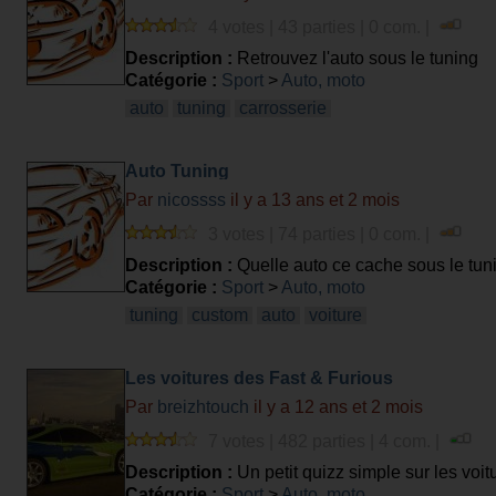
4 votes | 43 parties | 0 com. |
Description :
Retrouvez l'auto sous le tuning
Catégorie :
Sport
>
Auto, moto
auto
tuning
carrosserie
Auto Tuning
Par
nicossss
il y a 13 ans et 2 mois
3 votes | 74 parties | 0 com. |
Description :
Quelle auto ce cache sous le tun
Catégorie :
Sport
>
Auto, moto
tuning
custom
auto
voiture
Les voitures des Fast & Furious
Par
breizhtouch
il y a 12 ans et 2 mois
7 votes | 482 parties | 4 com. |
Description :
Un petit quizz simple sur les voit
Catégorie :
Sport
>
Auto, moto