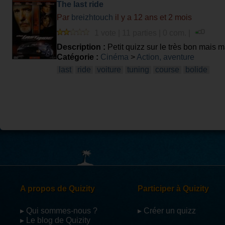
The last ride
Par
breizhtouch
il y a 12 ans et 2 mois
1 vote | 11 parties | 0 com. |
Description :
Petit quizz sur le très bon mais 
Catégorie :
Cinéma
>
Action, aventure
last
ride
voiture
tuning
course
bolide
A propos de Quizity
Participer à Quizity
▸ Qui sommes-nous ?
▸ Créer un quizz
▸ Le blog de Quizity