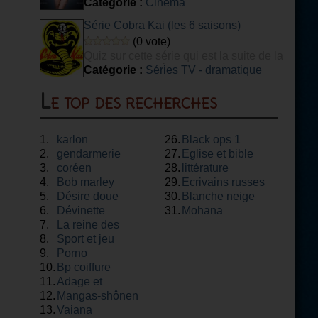
Catégorie :
Cinéma
Série Cobra Kai (les 6 saisons)
(0 vote)
Quiz sur cette série qui est la suite de la
franchise Karaté Kid...vous devez avoir vu
Catégorie :
Séries TV - dramatique
les 6 saisons de la séries pour répondre à
ce quiz.Merci
Le top des recherches
1.
karlon
26.
Black ops 1
2.
gendarmerie
27.
Eglise et bible
3.
coréen
28.
littérature
4.
Bob marley
29.
Ecrivains russes
5.
Désire doue
30.
Blanche neige
6.
Dévinette
31.
Mohana
7.
La reine des
8.
neiges
Sport et jeu
9.
Porno
10.
Bp coiffure
11.
Adage et
12.
proverbe
Mangas-shônen
13.
Vaiana