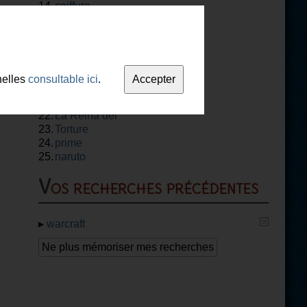
14.
coiffure
15.
Manga Naruto
16.
retrogaming
17.
Il faut sauver le
18.
soldat rayan
La ligne verte
19.
code lyoko
nelles
consultable ici
.
20.
nicky
21.
Langage
22.
La Reina del
23.
flow
Torture
24.
prime
25.
naruto
Vos recherches précédentes
▸
warcraft
Ne plus mémoriser mes recherches