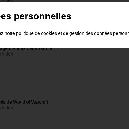
 vidéo
es personnelles
as !
ez notre politique de cookies et de gestion des données person
ge d'Arthas dans Warcraft ?
 vidéo
s de World of Warcraft
 vidéo