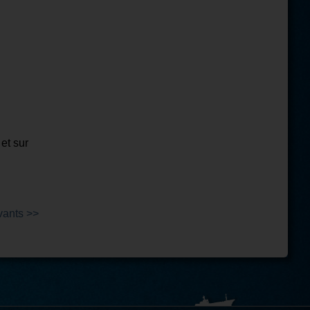
et sur
 mais ne
vants >>