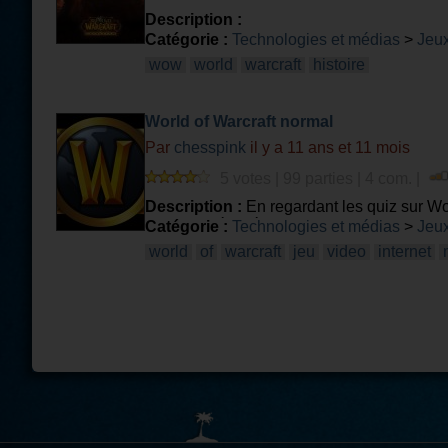
Description :
Catégorie :
Technologies et médias
>
Jeux
wow
world
warcraft
histoire
World of Warcraft normal
Par
chesspink
il y a 11 ans et 11 mois
5 votes | 99 parties | 4 com. |
Description :
En regardant les quiz sur WoW
l'histoire détaillé du jeu. Je me suis alors
Catégorie :
Technologies et médias
>
Jeux
sont pas de grands spécialistes
world
of
warcraft
jeu
video
internet