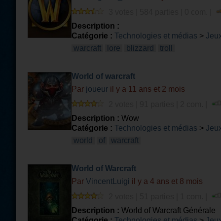
3 votes | 584 parties | 0 com. |
Description :
Catégorie :
Technologies et médias
>
Jeux
warcraft
lore
blizzard
troll
World of warcraft
Par
joueur
il y a 11 ans et 2 mois
2 votes | 91 parties | 2 com. |
Description :
Wow
Catégorie :
Technologies et médias
>
Jeux
world
of
warcraft
World of Warcraft
Par
VincentLuigi
il y a 4 ans et 8 mois
2 votes | 51 parties | 1 com. |
Description :
World of Warcraft Générale
Catégorie :
Technologies et médias
>
Jeux