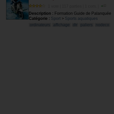
1 vote | 117 parties | 1 com. |
Description :
Formation Guide de Palanquée
Catégorie :
Sport
>
Sports aquatiques
ordinateurs
affichage
dtr
paliers
nodeco