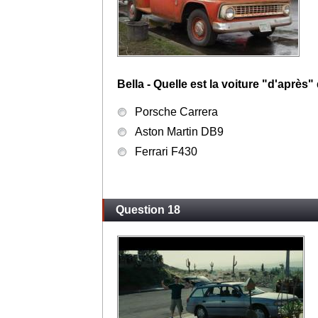
Jasper - Comment s'appelle le couple 
amis?
Peter et Jeanne
Max et Charlotte
Peter et Charlotte
Question 17