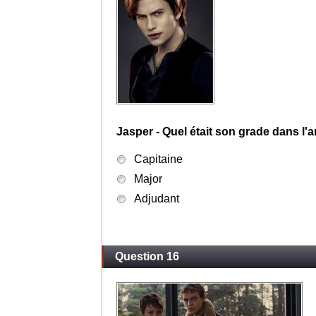
Alice - Où Jasper et elle se sont-ils 
Il l'a trouvé quasi morte dans un ravi
Dans un petit resto à Philadephie
C'est Carlisle qui les a présenté l'un 
Question 15