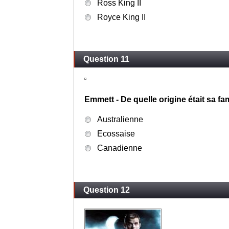
Rosalie - Comment s'appelait l'homme 
après l'avoir battue et violée avec se
Randall King II
Ross King II
Royce King II
Question 11