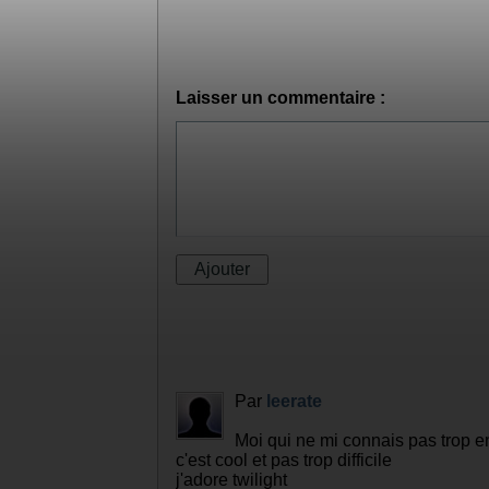
Rosalie
Jacob
Charlie
Emmett
Carlisle
Commentaires