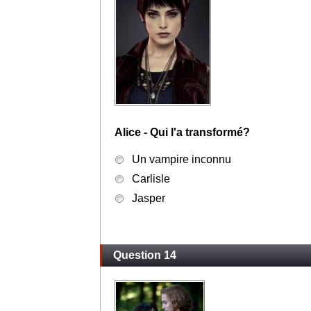
Emmett - A quel âge fut-il transformé
20 ans
21 ans
22 ans
Question 13