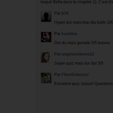
Par
bella18
Renesmée est un croisement de 
Par
camillea7
Renesmée ça s'écrit comme ça
Par
azelane
Excusez moi j'ai fait une erreur.
donc) qui la transforme pour la protéger. 
Jasper et de la famille Cullen qu'elle va 
Par
azelane
Rectification : On sait par qui A
traqué Bella dans le chapitre 1). C'est d'
Par
jt74