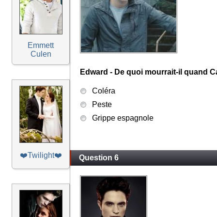
Emmett
Culen
Edward - De quoi mourrait-il quand Car
Coléra
Peste
Grippe espagnole
❤️Twilight❤️
Question 6