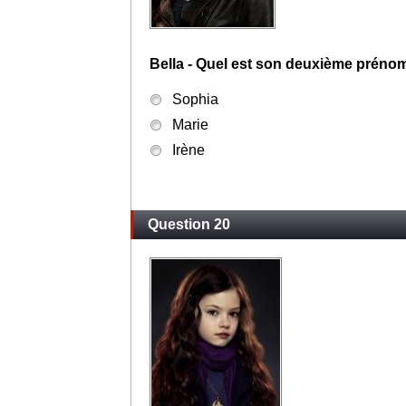
Phil
Peter
Tom
Question 19
Bella - Quel est son deuxième préno