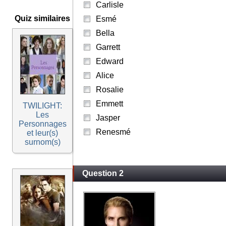
Carlisle
Quiz similaires
Esmé
Bella
Garrett
Edward
Alice
Rosalie
Emmett
TWILIGHT:
Les
Jasper
Personnages
Renesmé
et leur(s)
surnom(s)
Question 2