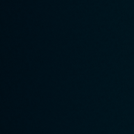
A propos de Quizity
Participer à Quizity
▸ Qui sommes-nous ?
▸ Créer un quizz
▸ Le blog de Quizity