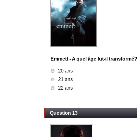
Emmett - De quelle origine était sa fa
Australienne
Ecossaise
Canadienne
Question 12