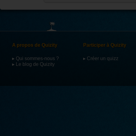
Hyper dur mais trop dla balle 10
Par
kushina
Dur du mais geniale 5/5 bravos
Par
angelesolenne22
Super quiz mais dur dur 5/5
Par
FleurDelacour
Excellent quiz, bravo!! Questions