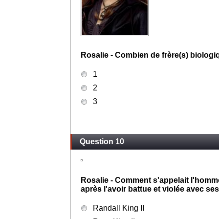
Rosalie - Combien de frère(s) biologiq
1
2
3
Question 10