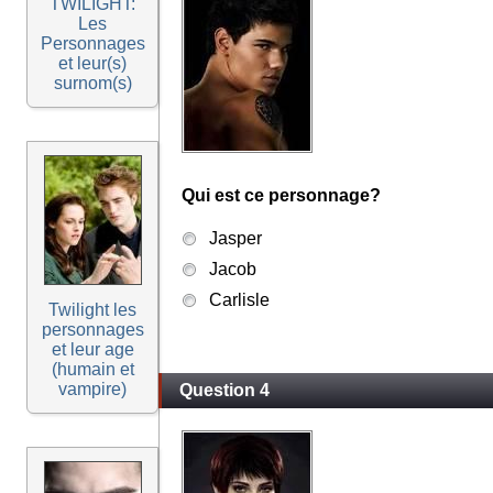
TWILIGHT:
Les
Personnages
et leur(s)
surnom(s)
Qui est ce personnage?
Jasper
Jacob
Carlisle
Twilight les
personnages
et leur age
(humain et
vampire)
Question 4