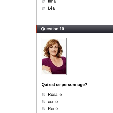
Irina
Léa
Question 10
Qui est ce personnage?
Rosalie
ésmé
René