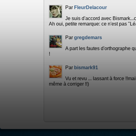
Par
FleurDelacour
Je suis d'accord avec Bismark...c
Ah oui, petite remarque: ce n'est pas "Lé
Par
gregdemars
A part les fautes d'orthographe q
!
Par
bismark91
Vu et revu ... lassant à force !!
même à corriger !!)