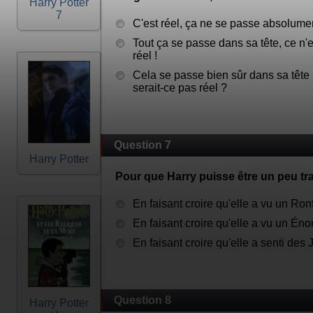
Harry Potter
7
C'est réel, ça ne se passe absolumen
Tout ça se passe dans sa tête, ce n
réel !
Cela se passe bien sûr dans sa tête
serait-ce pas réel ?
Question 7
Harry Potter
Pour que Harry puisse être un peu tran
En faisant croire qu'elle a vu un Ron
En faisant croire qu'elle a vu un Éno
En faisant croire qu'elle a senti des
Question 8
Harry Potter