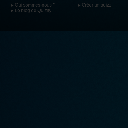
▸ Qui sommes-nous ?
▸ Créer un quizz
▸ Le blog de Quizity