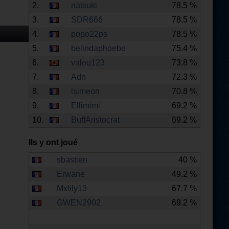
2.
natsuki
78.5 %
3.
SDR666
78.5 %
4.
popo22ps
78.5 %
5.
belindaphoebe
75.4 %
6.
valou123
73.8 %
7.
Adn
72.3 %
8.
lsimeon
70.8 %
9.
Ellimimi
69.2 %
10.
BuffAristocrat
69.2 %
Ils y ont joué
sbastien
40 %
Erwane
49.2 %
Mxlily13
67.7 %
GWEN2902
69.2 %