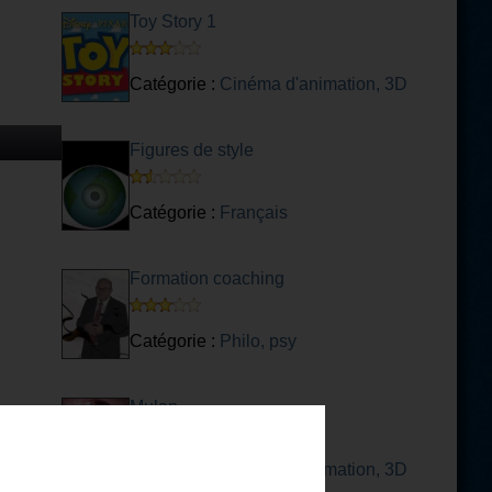
Toy Story 1
Catégorie :
Cinéma d'animation, 3D
Figures de style
Catégorie :
Français
Formation coaching
Catégorie :
Philo, psy
Mulan
Catégorie :
Cinéma d'animation, 3D