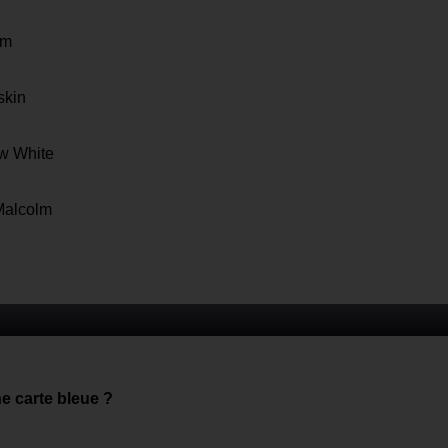
lm
tskin
ow White
/Malcolm
ne carte bleue ?