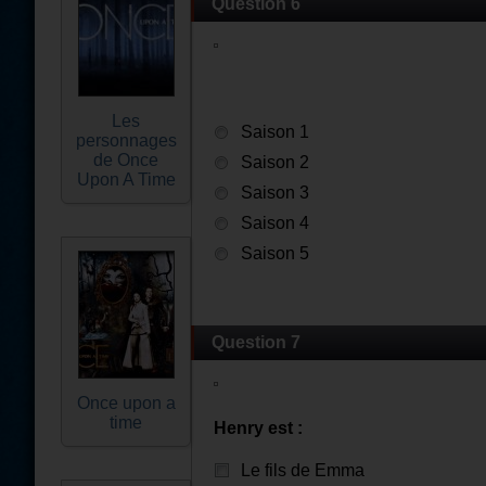
Question 6
Les
Saison 1
personnages
de Once
Saison 2
Upon A Time
Saison 3
Saison 4
Saison 5
Question 7
Once upon a
time
Henry est :
Le fils de Emma