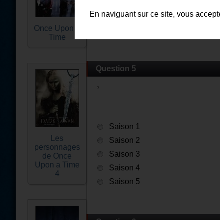
Saison 3
En naviguant sur ce site, vous accep
Saison 4
Once Upon a
Saison 5
Time
Question 5
Saison 1
Les
Saison 2
personnages
Saison 3
de Once
Upon a Time
Saison 4
4
Saison 5