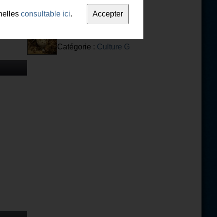
nelles
consultable ici
.
Culture générale
Catégorie :
Culture G