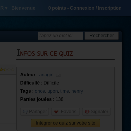
R ▾
Bienvenue
0
points -
Connexion
/
Inscription
Infos sur ce quiz
Auteur :
anagirl
Difficulté :
Difficile
Tags :
once
,
upon
,
time
,
henry
Parties jouées :
138
Partager
Favoris
Signaler
Intégrer ce quiz sur votre site