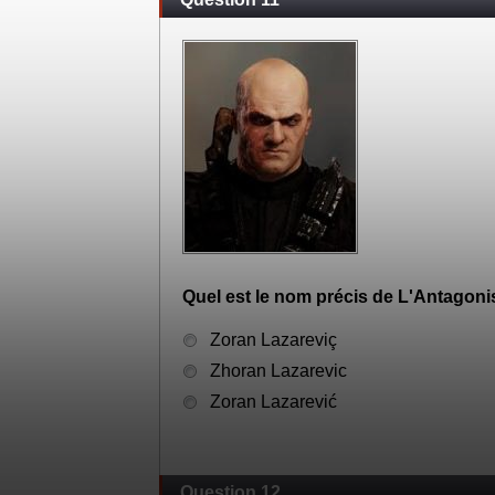
Quel est le nom précis de L'Antagoni
Zoran Lazareviç
Zhoran Lazarevic
Zoran Lazarević
Question 12