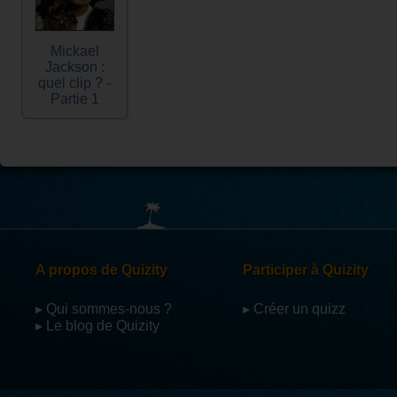
Mickael
Jackson :
quel clip ? -
Partie 1
A propos de Quizity
Participer à Quizity
▸ Qui sommes-nous ?
▸ Créer un quizz
▸ Le blog de Quizity