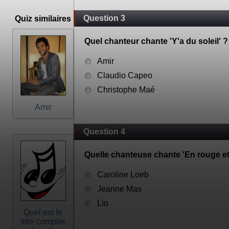
Question 3
Quiz similaires
Quel chanteur chante 'Y'a du soleil' ?
Amir
Claudio Capeo
Christophe Maé
Amir
Question 4
Quelle chanteuse chante 'En rouge et 
Caroline Loeb
Jeanne Mas
Lio
Quel est le
titre complet