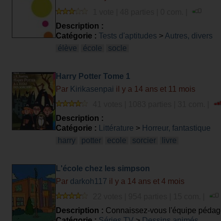
1 vote | 48 parties | 0 com. |
Description :
Catégorie :
Tests d'aptitudes
>
Autres, divers
élève
école
socle
Harry Potter Tome 1
Par
Kirikasenpai
il y a 14 ans et 11 mois
41 votes | 1083 parties | 31 com. |
Description :
Catégorie :
Littérature
>
Horreur, fantastique
harry
potter
ecole
sorcier
livre
L'école chez les simpson
Par
darkoh117
il y a 14 ans et 4 mois
22 votes | 954 parties | 15 com. |
Description :
Connaissez-vous l'équipe pédag
Catégorie :
Séries TV
>
Dessins animés