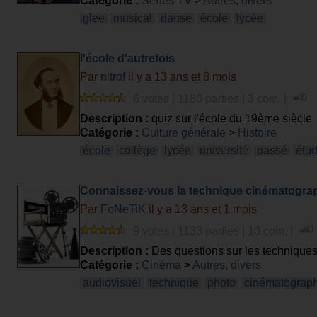
Catégorie :
Séries TV
>
Autres, divers
glee
musical
danse
école
lycée
l'école d'autrefois
Par
nitrof
il y a 13 ans et 8 mois
6 votes | 1180 parties | 3 com. |
Description :
quiz sur l'école du 19ème siècle
Catégorie :
Culture générale
>
Histoire
école
collège
lycée
université
passé
étu
Connaissez-vous la technique cinématogra
Par
FoNeTiK
il y a 13 ans et 1 mois
9 votes | 1133 parties | 10 com. |
Description :
Des questions sur les techniques 
Catégorie :
Cinéma
>
Autres, divers
audiovisuel
technique
photo
cinématograp