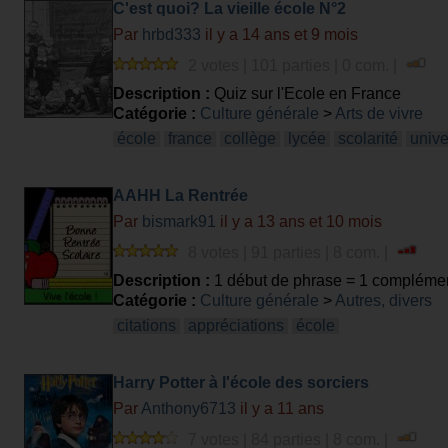
C'est quoi? La vieille école N°2
Par
hrbd333
il y a 14 ans et 9 mois
2 votes | 101 parties | 0 com. |
Description :
Quiz sur l'Ecole en France
Catégorie :
Culture générale
>
Arts de vivre
école
france
collège
lycée
scolarité
unive
AAHH La Rentrée
Par
bismark91
il y a 13 ans et 10 mois
8 votes | 91 parties | 8 com. |
Description :
1 début de phrase = 1 complément 
Catégorie :
Culture générale
>
Autres, divers
citations
appréciations
école
Harry Potter à l'école des sorciers
Par
Anthony6713
il y a 11 ans
7 votes | 84 parties | 8 com. |