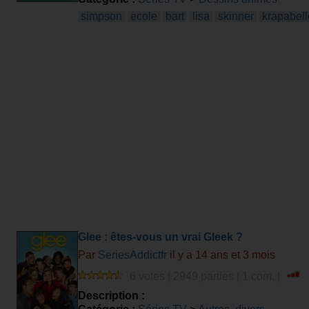
simpson
ecole
bart
lisa
skinner
krapabell
Glee : êtes-vous un vrai Gleek ?
Par
SeriesAddictfr
il y a 14 ans et 3 mois
6 votes | 2949 parties | 1 com. |
Description :