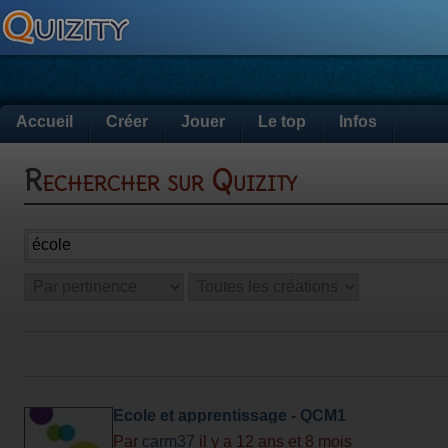
Accueil
Créer
Jouer
Le top
Infos
Rechercher sur Quizity
Ecole et apprentissage - QCM1
Par
carm37
il y a 12 ans et 8 mois