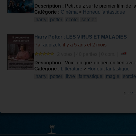
Description :
Petit quiz sur le premier film de l
Catégorie :
Cinéma
>
Horreur, fantastique
harry
potter
ecole
sorcier
Harry Potter : LES VIRUS ET MALADIES
Par
adpizele
il y a 5 ans et 2 mois
2 votes | 40 parties | 0 com. |
Description :
Voici un quiz un peu en lien avec 
est surtout destiné à apprendre des choses donc
Catégorie :
Littérature
>
Horreur, fantastique
harry
potter
livre
fantastique
magie
sorcie
1
-
2