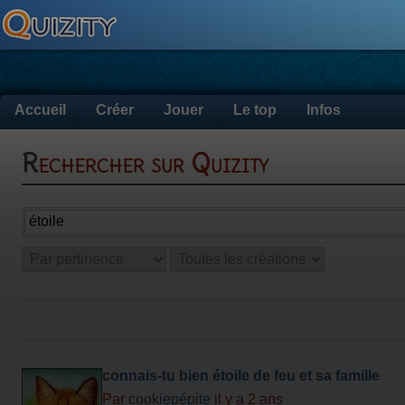
Accueil
Créer
Jouer
Le top
Infos
Rechercher sur Quizity
connais-tu bien étoile de feu et sa famille
Par
cookiepépite
il y a 2 ans