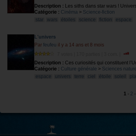
Description :
Les siths dans star wars ! Unive
sont beaucoup moins ! Ne vous en faite pas pou
Catégorie :
Cinéma
>
Science-fiction
star
wars
étoiles
science
fiction
espace
L'univers
Par
feufeu
il y a 14 ans et 8 mois
7 votes | 170 parties | 3 com. |
Description :
Ces curiosités qui constituent l'U
Catégorie :
Culture générale
>
Sciences nature
espace
univers
terre
ciel
étoile
soleil
pl
1
-
2