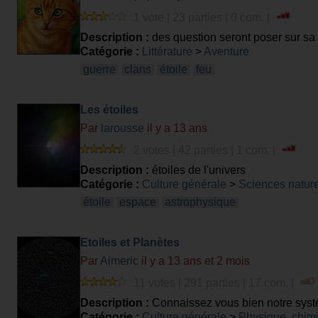
1 vote | 23 parties | 0 com. |
Description :
des question seront poser sur sa f
Catégorie :
Littérature
>
Aventure
guerre
clans
étoile
feu
Les étoiles
Par
larousse
il y a 13 ans
2 votes | 42 parties | 1 com. |
Description :
étoiles de l'univers
Catégorie :
Culture générale
>
Sciences nature
étoile
espace
astrophysique
Etoiles et Planètes
Par
Aimeric
il y a 13 ans et 2 mois
11 votes | 291 parties | 17 com. |
Description :
Connaissez vous bien notre syste
Catégorie :
Culture générale
>
Physique, chim