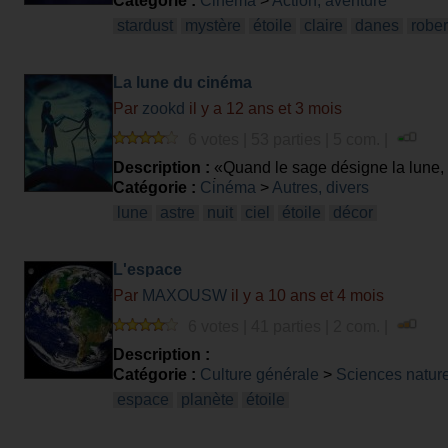
Catégorie :
Cinéma
>
Action, aventure
stardust
mystère
étoile
claire
danes
rober
La lune du cinéma
Par
zookd
il y a 12 ans et 3 mois
6 votes | 53 parties | 5 com. |
Description :
«Quand le sage désigne la lune, l
lunaire au cinéma?
Catégorie :
Cinéma
>
Autres, divers
lune
astre
nuit
ciel
étoile
décor
L'espace
Par
MAXOUSW
il y a 10 ans et 4 mois
6 votes | 41 parties | 2 com. |
Description :
Catégorie :
Culture générale
>
Sciences nature
espace
planète
étoile