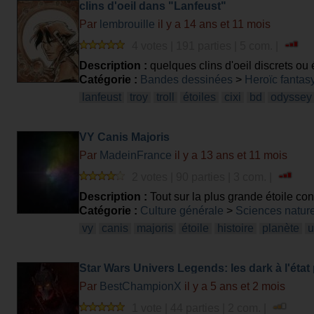
clins d'oeil dans "Lanfeust"
Par
lembrouille
il y a 14 ans et 11 mois
4 votes | 191 parties | 5 com. |
Description :
quelques clins d'oeil discrets ou
Catégorie :
Bandes dessinées
>
Heroïc fantas
lanfeust
troy
troll
étoiles
cixi
bd
odyssey
VY Canis Majoris
Par
MadeinFrance
il y a 13 ans et 11 mois
2 votes | 90 parties | 3 com. |
Description :
Tout sur la plus grande étoile co
Catégorie :
Culture générale
>
Sciences nature
vy
canis
majoris
étoile
histoire
planète
u
Star Wars Univers Legends: les dark à l'état 
Par
BestChampionX
il y a 5 ans et 2 mois
1 vote | 44 parties | 2 com. |