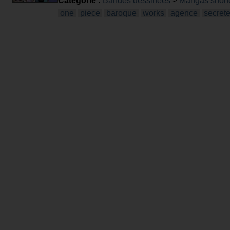
Catégorie :
Bandes dessinées
>
Mangas shôn
one
piece
baroque
works
agence
secret