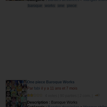
baroque
works
one
piece
One piece Baroque Works
Par
fabi
il y a 11 ans et 7 mois
4 votes | 90 parties | 2 com. |
Description :
Baroque Works