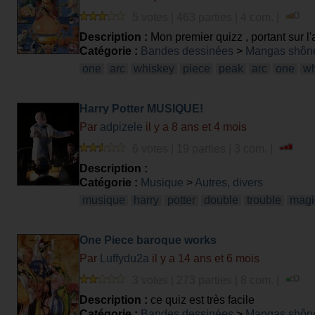
5 votes | 463 parties | 4 com. |
Description :
Mon premier quizz , portant sur l
Catégorie :
Bandes dessinées
>
Mangas shôn
one
arc
whiskey
piece
peak
arc
one
wh
Harry Potter MUSIQUE!
Par
adpizele
il y a 8 ans et 4 mois
6 votes | 19 parties | 3 com. |
Description :
Catégorie :
Musique
>
Autres, divers
musique
harry
potter
double
trouble
magi
One Piece baroque works
Par
Luffydu2a
il y a 14 ans et 6 mois
3 votes | 273 parties | 8 com. |
Description :
ce quiz est très facile
Catégorie :
Bandes dessinées
>
Mangas shôn