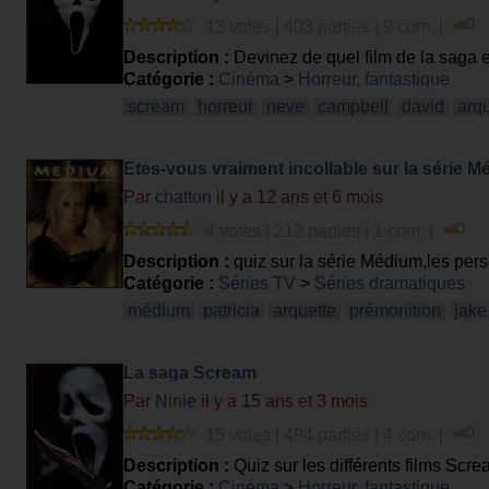
13 votes | 403 parties | 9 com. |
Description :
Devinez de quel film de la saga e
Catégorie :
Cinéma
>
Horreur, fantastique
scream
horreur
neve
campbell
david
arqu
Etes-vous vraiment incollable sur la série 
Par
chatton
il y a 12 ans et 6 mois
4 votes | 212 parties | 1 com. |
Description :
quiz sur la série Médium,les per
Catégorie :
Séries TV
>
Séries dramatiques
médium
patricia
arquette
prémonition
jake
La saga Scream
Par
Ninie
il y a 15 ans et 3 mois
15 votes | 494 parties | 4 com. |
Description :
Quiz sur les différents films Scre
Catégorie :
Cinéma
>
Horreur, fantastique