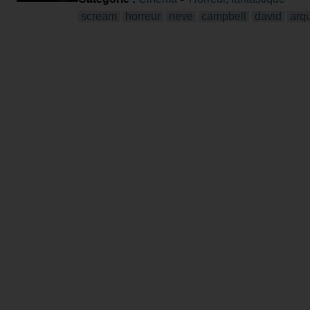
scream
horreur
neve
campbell
david
arqu