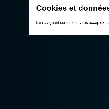
Cookies et donnée
En naviguant sur ce site, vous acceptez n