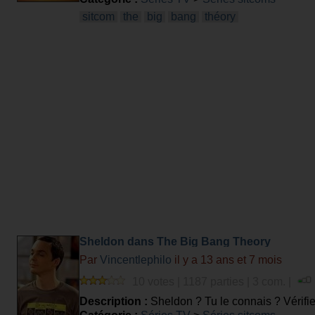
sitcom
the
big
bang
théory
Sheldon dans The Big Bang Theory
Par
Vincentlephilo
il y a 13 ans et 7 mois
10 votes | 1187 parties | 3 com. |
Description :
Sheldon ? Tu le connais ? Vérifie