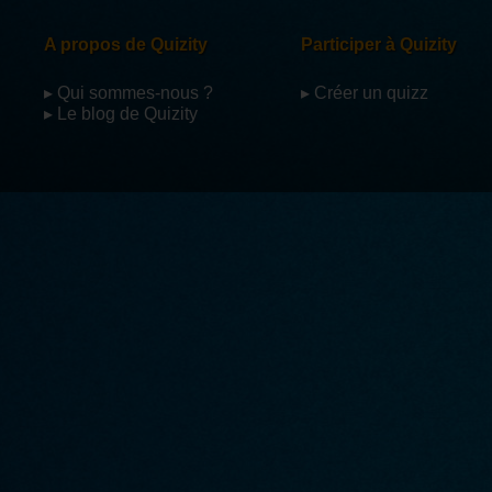
A propos de Quizity
Participer à Quizity
▸ Qui sommes-nous ?
▸ Créer un quizz
▸ Le blog de Quizity