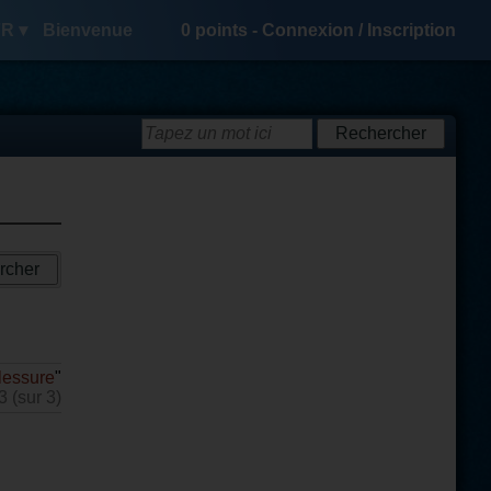
R ▾
Bienvenue
0
points -
Connexion
/
Inscription
lessure
"
3 (sur 3)