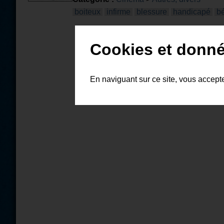
boiteux
infirme
blessure
handicapé
bé
Cookies et donné
En naviguant sur ce site, vous accept