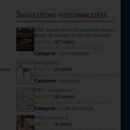
Suggestions personnalisées
RSE: temps de travail amplitude horaire
temps de service- temps de conduite
(17 votes)
Test RSE et code du travail dans le
transport
Catégorie :
Test d'aptitude
quiz galop 5
(3 votes)
i n'a
petit quiz de 10 questions pour réviser EN
PARTIE son galop 5
Catégorie :
Equitation
FIMO voyageurs n°1
(61 votes)
en vue de passer la FIMO (Formation
Initiale Minimale Obligatoire) voyageurs.
Catégorie :
Code de la route
Percy Jackson 2
(8 votes)