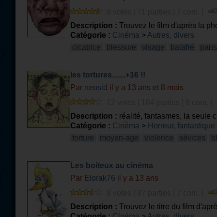
8 votes | 71 parties | 7 com. |
Description :
Trouvez le film d'après la ph
Catégorie :
Cinéma
>
Autres, divers
cicatrice
blessure
visage
balafré
pan
les tortures.......+16 !!
Par
neosid
il y a 13 ans et 8 mois
12 votes | 184 parties | 6 com. |
Description :
réalité, fantasmes, la seule c
jamais envisagé ça pour son voisin, son pat
Catégorie :
Cinéma
>
Horreur, fantastique
torture
moyen-age
violence
sévices
b
Les boiteux au cinéma
Par
Elorak76
il y a 13 ans
8 votes | 87 parties | 7 com. |
Description :
Trouvez le titre du film d'apr
Catégorie :
Cinéma
>
Autres, divers