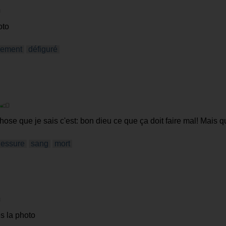
oto
sement
défiguré
hose que je sais c'est: bon dieu ce que ça doit faire mal! Mais qu
ron, un homme politique ou son conjoint... allez bon quizz! ...
lessure
sang
mort
ès la photo