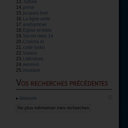
13.
soldat rayan
Torture
14.
prime
15.
jacques brel
16.
La ligne verte
17.
warhammer
18.
Eglise et bible
19.
Secret story 14
20.
Cinéma et
21.
théâtre
code lyoko
22.
Vaiana
23.
Littérature.
24.
werenoi
25.
musique
Vos recherches précédentes
▸
blessure
Ne plus mémoriser mes recherches