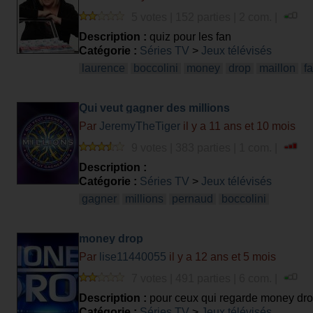
5 votes | 152 parties | 2 com. |
Description :
quiz pour les fan
Catégorie :
Séries TV
>
Jeux télévisés
laurence
boccolini
money
drop
maillon
fa
Qui veut gagner des millions
Par
JeremyTheTiger
il y a 11 ans et 10 mois
9 votes | 383 parties | 1 com. |
Description :
Catégorie :
Séries TV
>
Jeux télévisés
gagner
millions
pernaud
boccolini
money drop
Par
lise11440055
il y a 12 ans et 5 mois
7 votes | 491 parties | 6 com. |
Description :
pour ceux qui regarde money drop
Catégorie :
Séries TV
>
Jeux télévisés