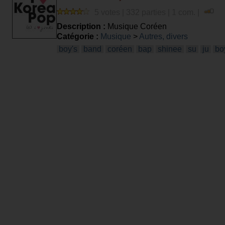
5 votes | 332 parties | 1 com. |
Description :
Musique Coréen
Catégorie :
Musique
>
Autres, divers
boy's
band
coréen
bap
shinee
su
ju
bo