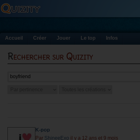
Accueil
Créer
Jouer
Le top
Infos
Rechercher sur Quizity
K-pop
Par
ShineeExo
il y a 12 ans et 9 mois