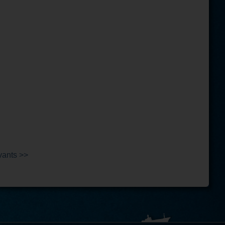
vants >>