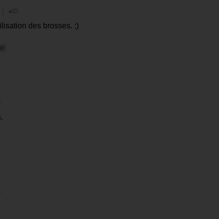
 |
ilisation des brosses. ;)
le
.