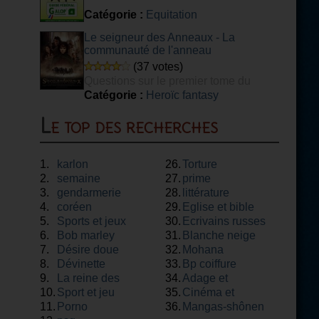
Catégorie :
Equitation
Le seigneur des Anneaux - La
communauté de l'anneau
(37 votes)
Questions sur le premier tome du
Seigneur des Anneaux
Catégorie :
Heroïc fantasy
Le top des recherches
1.
karlon
26.
Torture
2.
semaine
27.
prime
3.
gendarmerie
28.
littérature
4.
coréen
29.
Eglise et bible
5.
Sports et jeux
30.
Ecrivains russes
6.
Bob marley
31.
Blanche neige
7.
Désire doue
32.
Mohana
8.
Dévinette
33.
Bp coiffure
9.
La reine des
34.
Adage et
10.
neiges
Sport et jeu
35.
proverbe
Cinéma et
11.
Porno
36.
théâtre
Mangas-shônen