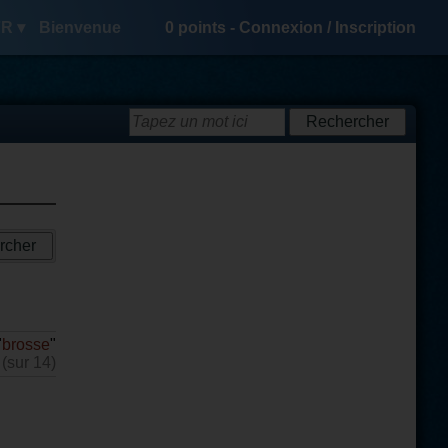
R ▾
Bienvenue
0
points -
Connexion
/
Inscription
"
brosse
"
 (sur 14)