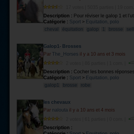
17 votes | 5035 parties | 19 com.
Description :
Pour réviser le galop 1 et l'ut
Catégorie :
Sport
>
Equitation, polo
cheval
équitation
galop
1
brosse
sel
Galop1- Brosses
Par
The_Horses
il y a 10 ans et 3 mois
2 votes | 86 parties | 1 com. |
Description :
Cocher les bonnes réponses
Catégorie :
Sport
>
Equitation, polo
galop1
brosse
robe
les chevaux
Par
nalouta
il y a 10 ans et 4 mois
2 votes | 61 parties | 0 com. |
Description :
Catégorie :
Sport
>
Equitation, polo