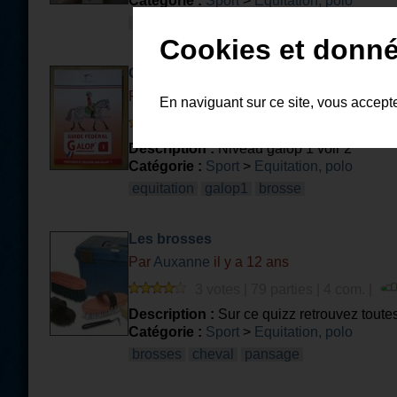
Catégorie :
Sport
>
Equitation, polo
brosse
cheval
pansage
Cookies et donné
Galop 1 > Les brosses
Par
agathou
il y a 12 ans et 3 mois
En naviguant sur ce site, vous accept
4 votes | 248 parties | 5 com. |
Description :
Niveau galop 1 voir 2
Catégorie :
Sport
>
Equitation, polo
equitation
galop1
brosse
Les brosses
Par
Auxanne
il y a 12 ans
3 votes | 79 parties | 4 com. |
Description :
Sur ce quizz retrouvez toute
Catégorie :
Sport
>
Equitation, polo
brosses
cheval
pansage