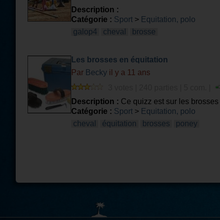
Description :
Catégorie :
Sport
>
Equitation, polo
galop4
cheval
brosse
Les brosses en équitation
Par
Becky
il y a 11 ans
3 votes | 240 parties | 5 com. |
Description :
Ce quizz est sur les brosses 
Catégorie :
Sport
>
Equitation, polo
cheval
équitation
brosses
poney