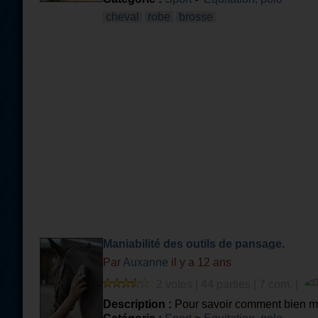
cheval
robe
brosse
Maniabilité des outils de pansage.
Par
Auxanne
il y a 12 ans
2 votes | 44 parties | 7 com. |
Description :
Pour savoir comment bien mani