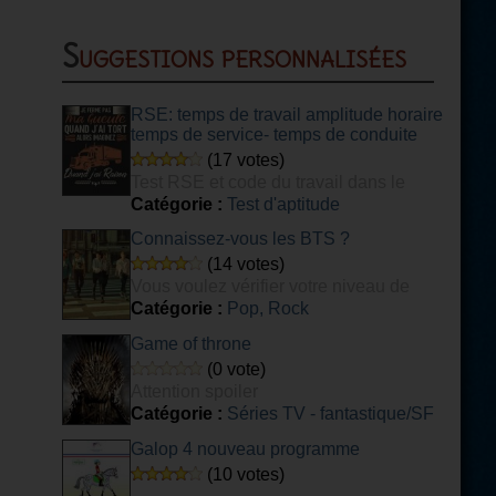
Suggestions personnalisées
RSE: temps de travail amplitude horaire
temps de service- temps de conduite
(17 votes)
Test RSE et code du travail dans le
transport
Catégorie :
Test d'aptitude
Connaissez-vous les BTS ?
(14 votes)
Vous voulez vérifier votre niveau de
connaissance du groupe de K-POP BTS ?
Catégorie :
Pop, Rock
Ce quiz est fait pour vous ! [DIFFICILE]
Game of throne
(0 vote)
Attention spoiler
Catégorie :
Séries TV - fantastique/SF
Galop 4 nouveau programme
(10 votes)