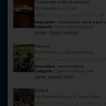
L'usage des outils de pansage
Par
Auxanne
il y a 12 ans
1 vote | 46 parties | 3 com. |
Description :
Vous pourrez savoir à quoi se
Catégorie :
Sport
>
Equitation, polo
brosse
cheval
pansage
chevaux
Par
DANA05
il y a 10 ans et 5 mois
2 votes | 35 parties | 2 com. |
Description :
races et allures
Catégorie :
Sport
>
Equitation, polo
poney
brosses
etrier
Galop 4
Par
CavalièrePro
il y a 11 ans et 3 mois
7 votes | 115 parties | 6 com. |