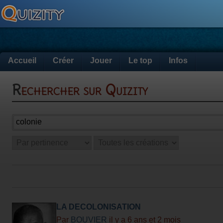
Accueil
Créer
Jouer
Le top
Infos
Rechercher sur Quizity
LA DECOLONISATION
Par
BOUVIER
il y a 6 ans et 2 mois