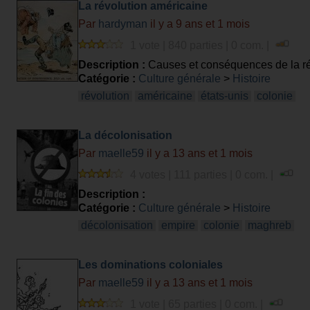
La révolution américaine
Par
hardyman
il y a 9 ans et 1 mois
1 vote | 840 parties | 0 com. |
Description :
Causes et conséquences de la ré
Catégorie :
Culture générale
>
Histoire
révolution
américaine
états-unis
colonie
La décolonisation
Par
maelle59
il y a 13 ans et 1 mois
4 votes | 111 parties | 0 com. |
Description :
Catégorie :
Culture générale
>
Histoire
décolonisation
empire
colonie
maghreb
Les dominations coloniales
Par
maelle59
il y a 13 ans et 1 mois
1 vote | 65 parties | 0 com. |