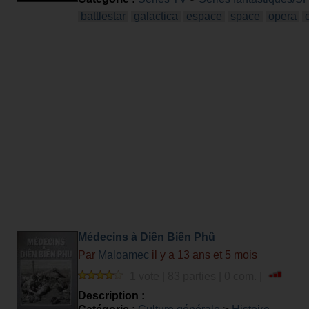
battlestar
galactica
espace
space
opera
Médecins à Diên Biên Phû
Par
Maloamec
il y a 13 ans et 5 mois
1 vote | 83 parties | 0 com. |
Description :