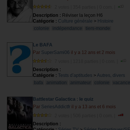
2 votes | 354 parties | 0 com. |
Description :
Réviser la leçon H6
Catégorie :
Culture générale
>
Histoire
colonie
indépendance
tiers-monde
Le BAFA
Par
SuperSami06
il y a 12 ans et 2 mois
7 votes | 1218 parties | 0 com. |
Description :
Catégorie :
Tests d'aptitudes
>
Autres, divers
bafa
animation
animateur
colonie
vacanc
Battlestar Galactica : le quiz
Par
SeriesAddictfr
il y a 13 ans et 6 mois
2 votes | 506 parties | 0 com. |
Description :
Catégorie :
Séries TV
>
Séries fantastiques/S