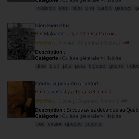
Catégorie :
Culture générale
>
Histoire
médecin
diên
biên
phû
carfort
gindrey
g
Dien Bien Phu
Par
Maloamec
il y a 13 ans et 5 mois
2 votes | 82 parties | 0 com. |
Description :
Catégorie :
Culture générale
>
Histoire
dien
bien
phu
para
bigeard
guerre
indo
Couter la peau du c...astor!
Par
Calypso
il y a 13 ans et 5 mois
1 vote | 13 parties | 0 com. |
Description :
Si vous aviez débarqué au Québe
Catégorie :
Culture générale
>
Histoire
troc
castor
québec
colonie