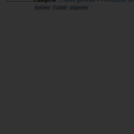
Catégorie :
Culture générale
>
Philosophie, ps
théorie
l'utilité
esperée