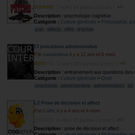
1 vote | 64 parties | 0 com. |
Description :
psychologie cognitive
Catégorie :
Culture générale
>
Philosophie, ps
pari
affects
offre
d'achat
CI procédure administrative
Par
coraliedana
il y a 12 ans et 6 mois
1 vote | 165 parties | 0 com. |
Description :
entrainement aux questions des co
Catégorie :
Culture générale
>
Droit
procédure
administrative
administration
loi
L2 Prise de décision et affect
Par
CathL
il y a 4 ans et 4 mois
0 vote | 41 parties | 1 com. |
Description :
prise de décision et affect
Catégorie :
Culture générale
>
Philosophie, ps