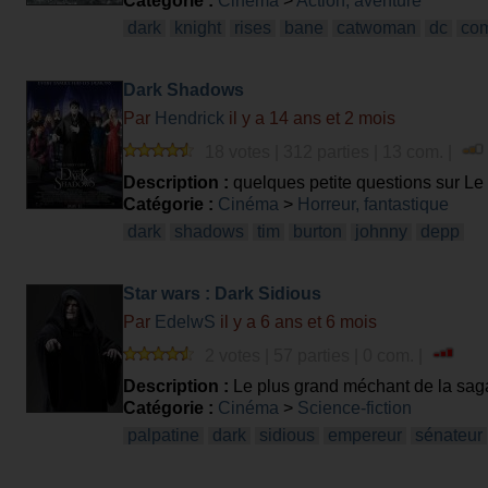
Catégorie :
Cinéma
>
Action, aventure
dark
knight
rises
bane
catwoman
dc
com
Dark Shadows
Par
Hendrick
il y a 14 ans et 2 mois
18 votes | 312 parties | 13 com. |
Description :
quelques petite questions sur Le f
Catégorie :
Cinéma
>
Horreur, fantastique
dark
shadows
tim
burton
johnny
depp
Star wars : Dark Sidious
Par
EdelwS
il y a 6 ans et 6 mois
2 votes | 57 parties | 0 com. |
Description :
Le plus grand méchant de la saga, 
aimez le personnage et que avez eu l'occasion 
Catégorie :
Cinéma
>
Science-fiction
Dark plagueis), ce quizz est fait pour vous
palpatine
dark
sidious
empereur
sénateur