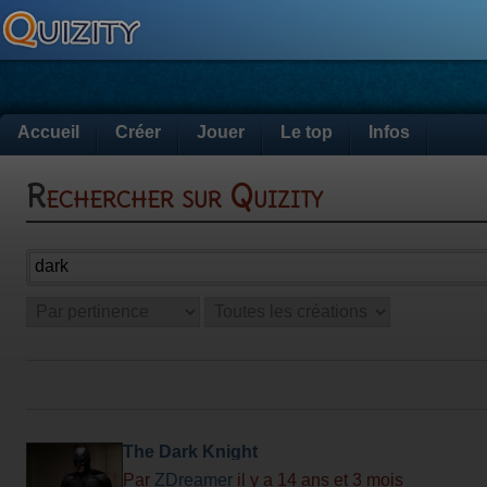
Accueil
Créer
Jouer
Le top
Infos
Rechercher sur Quizity
The Dark Knight
Par
ZDreamer
il y a 14 ans et 3 mois