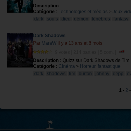
Description :
Catégorie :
Technologies et médias
>
Jeux vid
dark
souls
dieu
démon
ténèbres
fantasy
Dark Shadows
Par
MaraW
il y a 13 ans et 8 mois
9 votes | 214 parties | 5 com. |
Description :
Quizz sur Dark Shadows de Tim B
Catégorie :
Cinéma
>
Horreur, fantastique
dark
shadows
tim
burton
johnny
depp
e
1
-
2