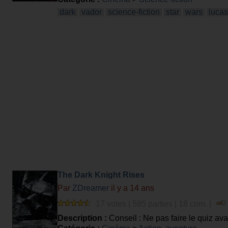
dark
vador
science-fiction
star
wars
lucas
The Dark Knight Rises
Par
ZDreamer
il y a 14 ans
17 votes | 585 parties | 18 com. |
Description :
Conseil : Ne pas faire le quiz avan