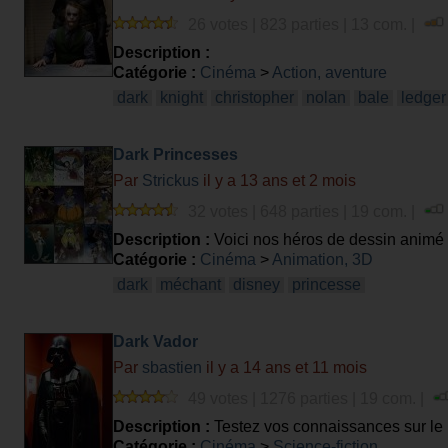
26 votes | 823 parties | 13 com. |
Description :
Catégorie :
Cinéma
>
Action, aventure
dark
knight
christopher
nolan
bale
ledger
Dark Princesses
Par
Strickus
il y a 13 ans et 2 mois
32 votes | 648 parties | 19 com. |
Description :
Voici nos héros de dessin animé 
Catégorie :
Cinéma
>
Animation, 3D
dark
méchant
disney
princesse
Dark Vador
Par
sbastien
il y a 14 ans et 11 mois
49 votes | 1276 parties | 19 com. |
Description :
Testez vos connaissances sur le 
Catégorie :
Cinéma
>
Science-fiction