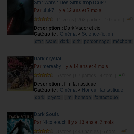
Star Wars : Des Siths trop Dark !
Par
uluk7
il y a 12 ans et 7 mois
11 votes | 262 parties | 10 com. |
Description :
Dark Vador et cie
Catégorie :
Cinéma
>
Science-fiction
star
wars
dark
sith
personnage
méchant
Dark crystal
Par
mereaby
il y a 14 ans et 4 mois
5 votes | 67 parties | 4 com. |
Description :
film fantastique
Catégorie :
Cinéma
>
Horreur, fantastique
dark
crystal
jim
henson
fantastique
Dark Souls
Par
Nicolaouch
il y a 13 ans et 2 mois
3 votes | 443 parties | 6 com. |