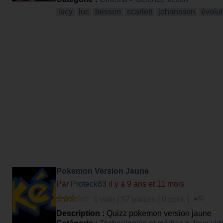
lucy
luc
besson
scarlett
johansson
évolut
Pokemon Version Jaune
Par
Proteck83
il y a 9 ans et 11 mois
1 vote | 57 parties | 0 com. |
Description :
Quizz pokemon version jaune