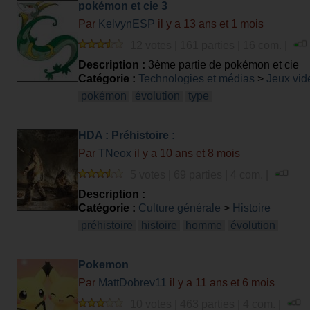
pokémon et cie 3
Par
KelvynESP
il y a 13 ans et 1 mois
12 votes | 161 parties | 16 com. |
Description :
3ème partie de pokémon et cie
Catégorie :
Technologies et médias
>
Jeux vid
pokémon
évolution
type
HDA : Préhistoire :
Par
TNeox
il y a 10 ans et 8 mois
5 votes | 69 parties | 4 com. |
Description :
Catégorie :
Culture générale
>
Histoire
préhistoire
histoire
homme
évolution
Pokemon
Par
MattDobrev11
il y a 11 ans et 6 mois
10 votes | 463 parties | 4 com. |