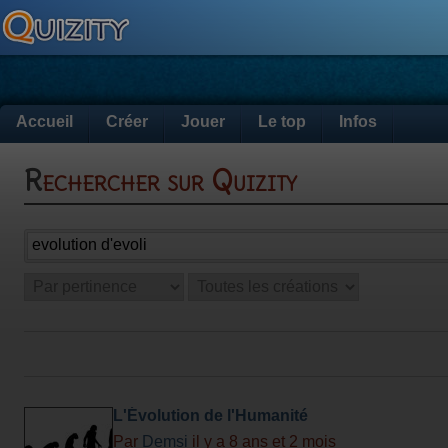
Accueil
Créer
Jouer
Le top
Infos
Rechercher sur Quizity
L'Évolution de l'Humanité
Par
Demsi
il y a 8 ans et 2 mois