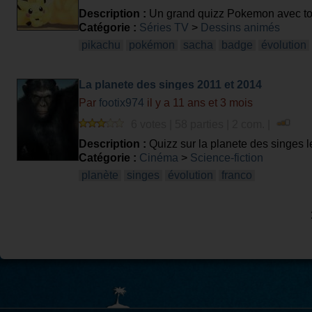
Description :
Un grand quizz Pokemon avec tou
Catégorie :
Séries TV
>
Dessins animés
pikachu
pokémon
sacha
badge
évolution
La planete des singes 2011 et 2014
Par
footix974
il y a 11 ans et 3 mois
6 votes | 58 parties | 2 com. |
Description :
Quizz sur la planete des singes le
Catégorie :
Cinéma
>
Science-fiction
planète
singes
évolution
franco