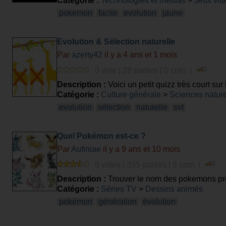
Catégorie :
Technologies et médias
>
Jeux vid
pokemon
facile
evolution
jaune
Evolution & Sélection naturelle
Par
azerty42
il y a 4 ans et 1 mois
0 vote | 28 parties | 0 com. |
Description :
Voici un petit quizz très court sur 
Catégorie :
Culture générale
>
Sciences nature
evolution
sélection
naturelle
svt
Quel Pokémon est-ce ?
Par
Aufiniae
il y a 9 ans et 10 mois
8 votes | 355 parties | 3 com. |
Description :
Trouver le nom des pokemons pré
Catégorie :
Séries TV
>
Dessins animés
pokémon
génération
évolution