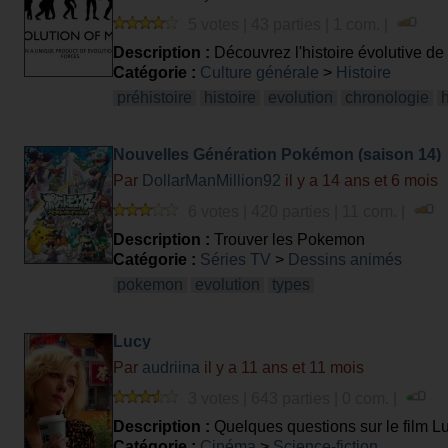
5 votes | 43 parties | 1 com. |
Description :
Découvrez l'histoire évolutive de
Catégorie :
Culture générale
>
Histoire
préhistoire
histoire
evolution
chronologie
Nouvelles Génération Pokémon (saison 14)
Par
DollarManMillion92
il y a 14 ans et 6 mois
6 votes | 420 parties | 11 com. |
Description :
Trouver les Pokemon
Catégorie :
Séries TV
>
Dessins animés
pokemon
evolution
types
Lucy
Par
audriina
il y a 11 ans et 11 mois
3 votes | 643 parties | 0 com. |
Description :
Quelques questions sur le film L
Catégorie :
Cinéma
>
Science-fiction