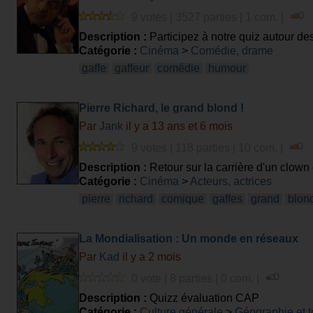
9 votes | 3527 parties | 1 com. |
Description :
Participez à notre quiz autour des
Catégorie :
Cinéma
>
Comédie, drame
gaffe
gaffeur
comédie
humour
Pierre Richard, le grand blond !
Par
Jank
il y a 13 ans et 6 mois
9 votes | 118 parties | 10 com. |
Description :
Retour sur la carrière d'un clow
la part du public.
Catégorie :
Cinéma
>
Acteurs, actrices
pierre
richard
comique
gaffes
grand
blon
La Mondialisation : Un monde en réseaux
Par
Kad
il y a 2 mois
0 vote | 8 parties | 0 com. |
Description :
Quizz évaluation CAP
Catégorie :
Culture générale
>
Géographie et 