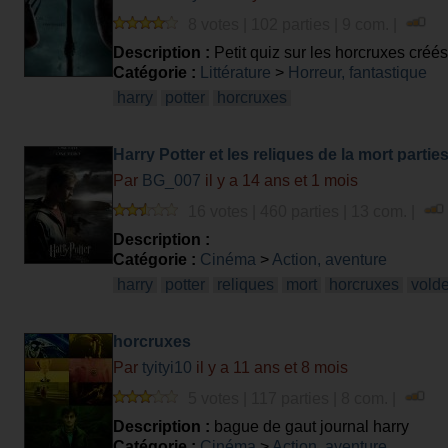
8 votes | 102 parties | 9 com. |
Description :
Petit quiz sur les horcruxes créé
Catégorie :
Littérature
>
Horreur, fantastique
harry
potter
horcruxes
Harry Potter et les reliques de la mort parties
Par
BG_007
il y a 14 ans et 1 mois
16 votes | 460 parties | 13 com. |
Description :
Catégorie :
Cinéma
>
Action, aventure
harry
potter
reliques
mort
horcruxes
vold
horcruxes
Par
tyityi10
il y a 11 ans et 8 mois
5 votes | 117 parties | 8 com. |
Description :
bague de gaut journal harry
Catégorie :
Cinéma
>
Action, aventure