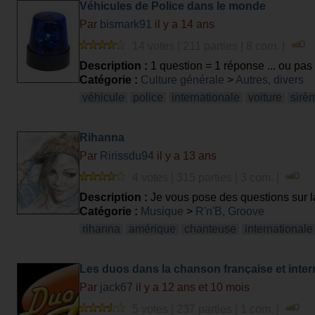
Véhicules de Police dans le monde
Par
bismark91
il y a 14 ans
14 votes | 211 parties | 8 com. |
Description :
1 question = 1 réponse ... ou pas 
Catégorie :
Culture générale
>
Autres, divers
véhicule
police
internationale
voiture
sirè
Rihanna
Par
Ririssdu94
il y a 13 ans
4 votes | 315 parties | 3 com. |
Description :
Je vous pose des questions sur la
Catégorie :
Musique
>
R'n'B, Groove
rihanna
amérique
chanteuse
internationale
Les duos dans la chanson française et inter
Par
jack67
il y a 12 ans et 10 mois
5 votes | 237 parties | 1 com. |