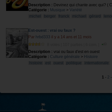
Description :
Devinez qui chante avec qui? ( Ch
Catégorie :
Musique
>
Variété
michel
berger
franck
michael
gérard
len
Est-ouest : vrai ou faux ?
Par
hrbd333
il y a 14 ans et 11 mois
8 votes | 107 parties | 6 com. |
Description :
vrai ou faux d'est en ouest
Catégorie :
Culture générale
>
Histoire
histoire
est
ouest
politique
internationale
1
-
2