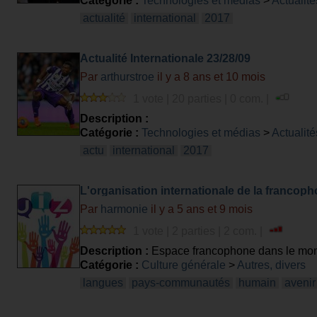
Catégorie :
Technologies et médias
>
Actualité
actualité
international
2017
Actualité Internationale 23/28/09
Par
arthurstroe
il y a 8 ans et 10 mois
1 vote | 20 parties | 0 com. |
Description :
Catégorie :
Technologies et médias
>
Actualité
actu
international
2017
L'organisation internationale de la francoph
Par
harmonie
il y a 5 ans et 9 mois
1 vote | 2 parties | 2 com. |
Description :
Espace francophone dans le mo
Catégorie :
Culture générale
>
Autres, divers
langues
pays-communautés
humain
avenir