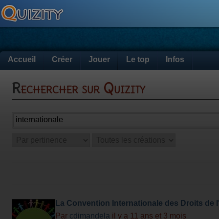
Accueil
Créer
Jouer
Le top
Infos
Rechercher sur Quizity
La Convention Internationale des Droits de l
Par
cdimandela
il y a 11 ans et 3 mois