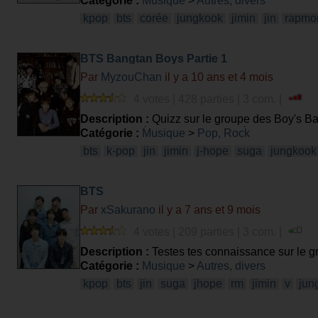
Catégorie :
Musique
>
Autres, divers
kpop
bts
corée
jungkook
jimin
jin
rapmo
BTS Bangtan Boys Partie 1
Par
MyzouChan
il y a 10 ans et 4 mois
4 votes | 428 parties | 3 com. |
Description :
Quizz sur le groupe des Boy's Ban
vu qu'il y a très peu de quiz, je décide d'en fair
Catégorie :
Musique
>
Pop, Rock
bts
k-pop
jin
jimin
j-hope
suga
jungkook
BTS
Par
xSakurano
il y a 7 ans et 9 mois
4 votes | 209 parties | 3 com. |
Description :
Testes tes connaissance sur le g
Catégorie :
Musique
>
Autres, divers
kpop
bts
jin
suga
jhope
rm
jimin
v
jun