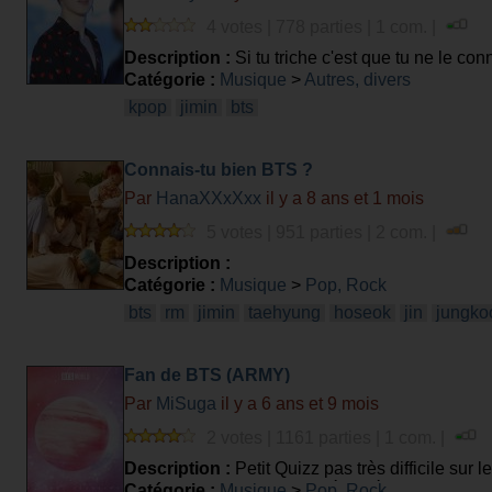
4 votes | 778 parties | 1 com. |
Description :
Si tu triche c'est que tu ne le con
Catégorie :
Musique
>
Autres, divers
kpop
jimin
bts
Connais-tu bien BTS ?
Par
HanaXXxXxx
il y a 8 ans et 1 mois
5 votes | 951 parties | 2 com. |
Description :
Catégorie :
Musique
>
Pop, Rock
bts
rm
jimin
taehyung
hoseok
jin
jungko
Fan de BTS (ARMY)
Par
MiSuga
il y a 6 ans et 9 mois
2 votes | 1161 parties | 1 com. |
Description :
Petit Quizz pas très difficile sur
verrez pourquoi). Pas de pénalité sauf pour la 
Catégorie :
Musique
>
Pop, Rock