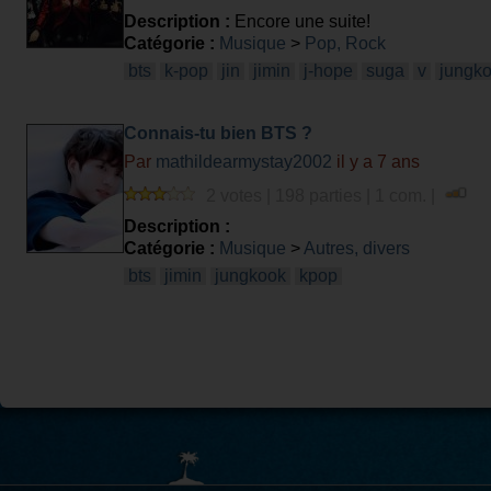
Description :
Encore une suite!
Catégorie :
Musique
>
Pop, Rock
bts
k-pop
jin
jimin
j-hope
suga
v
jungk
Connais-tu bien BTS ?
Par
mathildearmystay2002
il y a 7 ans
2 votes | 198 parties | 1 com. |
Description :
Catégorie :
Musique
>
Autres, divers
bts
jimin
jungkook
kpop