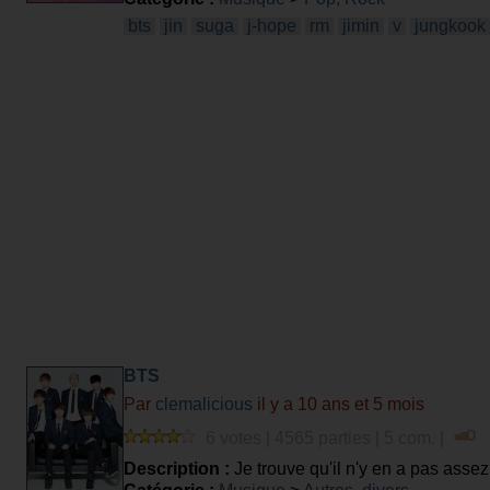
devrait être de 100pts. Ps: S'il y a des
bts
jin
suga
j-hope
rm
jimin
v
jungkook
BTS
Par
clemalicious
il y a 10 ans et 5 mois
6 votes | 4565 parties | 5 com. |
Description :
Je trouve qu'il n'y en a pas assez 