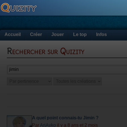
Accueil
Créer
Jouer
Le top
Infos
Rechercher sur Quizity
A quel point connais-tu Jimin ?
Par
AriAyko
il y a 8 ans et 2 mois