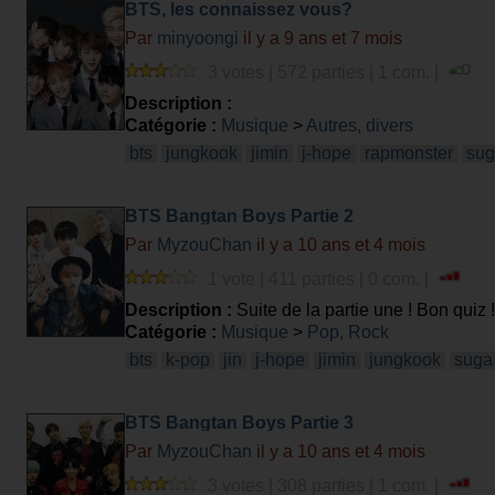
BTS, les connaissez vous?
Par
minyoongi
il y a 9 ans et 7 mois
3 votes | 572 parties | 1 com. |
Description :
Catégorie :
Musique
>
Autres, divers
bts
jungkook
jimin
j-hope
rapmonster
su
BTS Bangtan Boys Partie 2
Par
MyzouChan
il y a 10 ans et 4 mois
1 vote | 411 parties | 0 com. |
Description :
Suite de la partie une ! Bon quiz 
Catégorie :
Musique
>
Pop, Rock
bts
k-pop
jin
j-hope
jimin
jungkook
suga
BTS Bangtan Boys Partie 3
Par
MyzouChan
il y a 10 ans et 4 mois
3 votes | 308 parties | 1 com. |