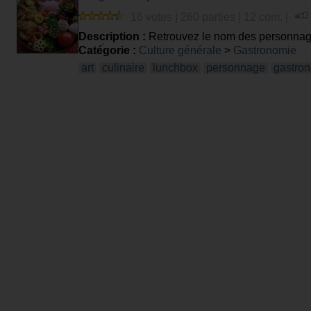
16 votes | 260 parties | 12 com. |
Description :
Retrouvez le nom des personnage
bentô. Pour le plaisir des yeux ...
Catégorie :
Culture générale
>
Gastronomie
art
culinaire
lunchbox
personnage
gastro