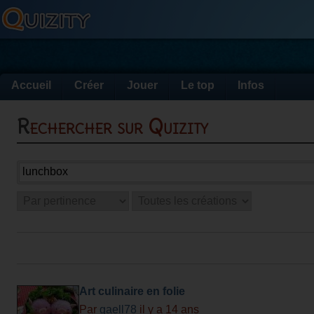
Accueil
Créer
Jouer
Le top
Infos
Rechercher sur Quizity
Art culinaire en folie
Par
gaell78
il y a 14 ans