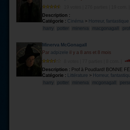
19 votes | 276 parties | 19 com. 
Description :
Catégorie :
Cinéma
>
Horreur, fantastique
harry
potter
minerva
macgonagall
pro
Minerva McGonagall
Par
adpizele
il y a 8 ans et 8 mois
8 votes | 77 parties | 8 com. |
Description :
Prof à Poudlard! BONNE FÊTE 
Catégorie :
Littérature
>
Horreur, fantastiq
harry
potter
minerva
mcgonagall
pers