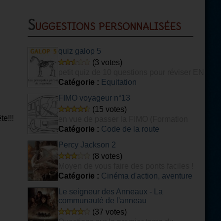
Suggestions personnalisées
quiz galop 5
(3 votes)
petit quiz de 10 questions pour réviser EN
PARTIE son galop 5
Catégorie :
Equitation
FIMO voyageur n°13
(15 votes)
e!!!
en vue de passer la FIMO (Formation
Initiale Minimale Obligatoire) voyageurs.
Catégorie :
Code de la route
Percy Jackson 2
(8 votes)
Moyen de vous faire des ponts faciles !
Catégorie :
Cinéma d'action, aventure
Le seigneur des Anneaux - La
communauté de l'anneau
(37 votes)