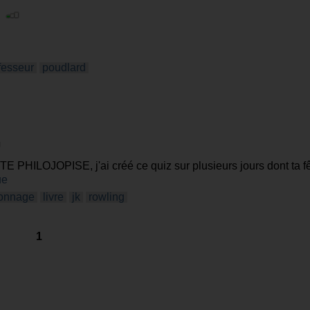
|
fesseur
poudlard
PHILOJOPISE, j'ai créé ce quiz sur plusieurs jours dont ta fêt
ue
onnage
livre
jk
rowling
1