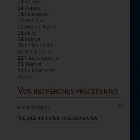
13.
werenoi
14.
Vaiana
15.
Littérature.
16.
musique
17.
Manga Naruto
18.
nicky
19.
manga
20.
La Reina del
21.
flow
Black ops 1
22.
Il faut sauver le
23.
soldat rayan
Teen of
24.
La ligne verte
25.
rse
Vos recherches précédentes
▸
macgonagall
Ne plus mémoriser mes recherches