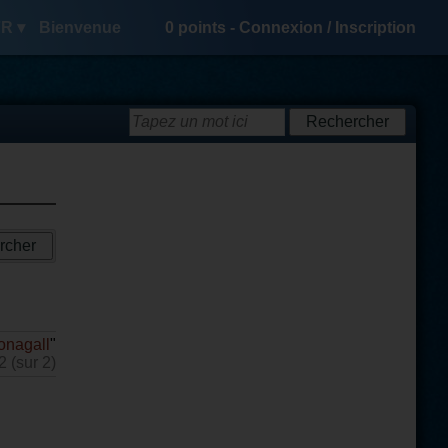
R ▾
Bienvenue
0
points -
Connexion
/
Inscription
nagall
"
2 (sur 2)