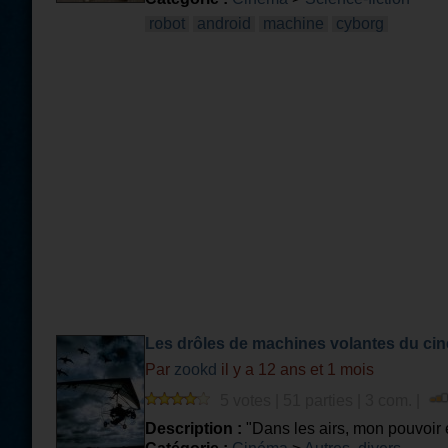
robot
android
machine
cyborg
Les drôles de machines volantes du ci
Par
zookd
il y a 12 ans et 1 mois
5 votes | 51 parties | 3 com. |
Description :
"Dans les airs, mon pouvoir e
reconnaitre une machine volante insolite 