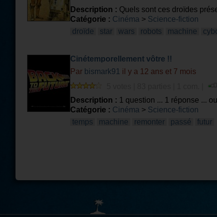
Description :
Quels sont ces droïdes prés
Catégorie :
Cinéma
>
Science-fiction
droïde
star
wars
robots
machine
cyb
Cinétemporellement vôtre !!
Par
bismark91
il y a 12 ans et 7 mois
5 votes | 83 parties | 1 com. |
Description :
1 question ... 1 réponse ... ou
Catégorie :
Cinéma
>
Science-fiction
temps
machine
remonter
passé
futur