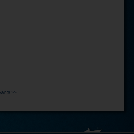
vants >>