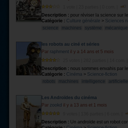
1 vote | 23 parties | 0 com. |
Description :
pour réviser la science sur
Catégorie :
Culture générale
>
Sciences n
science
machines
système
mécanique
les robots au ciné et séries
Par
raphment
il y a 14 ans et 5 mois
25 votes | 282 parties | 14 com. 
Description :
nous sommes envahis par le
Catégorie :
Cinéma
>
Science-fiction
robots
machines
intelligence
artificielle
Les Androïdes du cinéma
Par
zookd
il y a 13 ans et 1 mois
9 votes | 136 parties | 6 com. |
Description :
Un androïde est un robot cons
une scène d'androide?
Catégorie :
Cinéma
>
Science-fiction