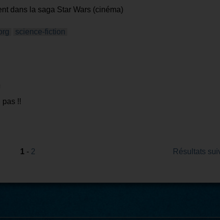
ent dans la saga Star Wars (cinéma)
org
science-fiction
 pas !!
1
-
2
Résultats sui