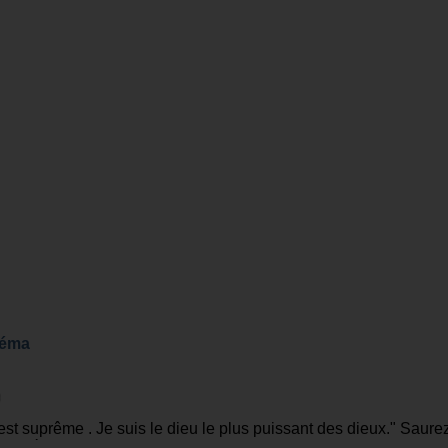
néma
st suprême . Je suis le dieu le plus puissant des dieux." Saure
du cinéma?