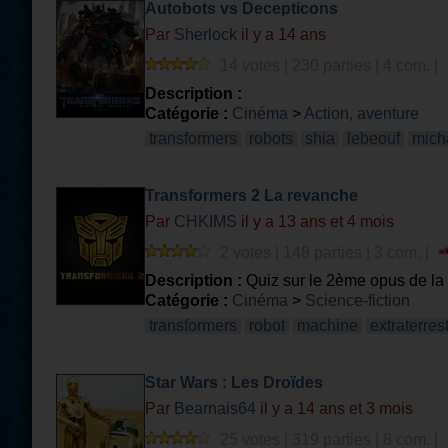
Autobots vs Decepticons
Par
Sherlock
il y a 14 ans
14 votes | 230 parties | 4 com. |
Description :
Catégorie :
Cinéma
>
Action, aventure
transformers
robots
shia
lebeouf
mich
Transformers 2 La revanche
Par
CHKIMS
il y a 13 ans et 4 mois
2 votes | 148 parties | 3 com. |
Description :
Quiz sur le 2ème opus de la
Catégorie :
Cinéma
>
Science-fiction
transformers
robot
machine
extraterres
Star Wars : Les Droïdes
Par
Bearnais64
il y a 14 ans et 3 mois
25 votes | 319 parties | 8 com. |