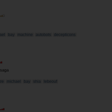
ael
bay
machine
autobots
decepticons
 saga
tre
michael
bay
shia
lebeouf