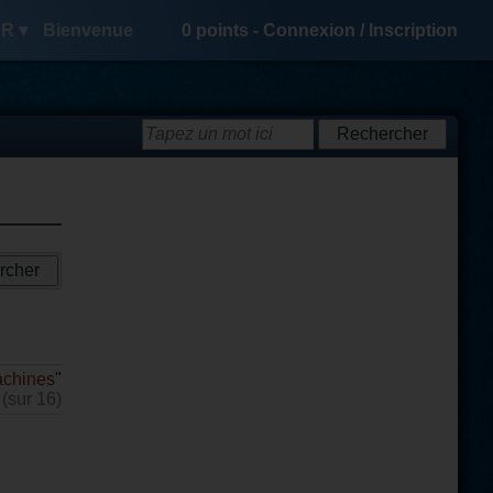
R ▾
Bienvenue
0
points -
Connexion
/
Inscription
chines
"
 (sur 16)