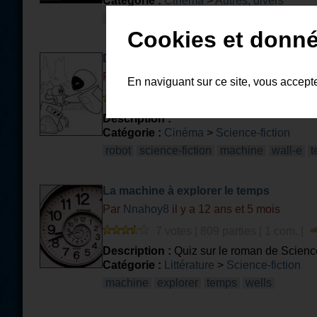
Catégorie :
Cinéma
>
Autres, divers
avion
cerf-volant
ulm
drone
transport
Cookies et donné
Des robots au ciné !
Par
nykhau
il y a 13 ans et 9 mois
En naviguant sur ce site, vous accept
16 votes | 237 parties | 6 com. |
Description :
Catégorie :
Cinéma
>
Science-fiction
robot
science-fiction
machine
wall-e
t
La machine à explorer le temps
Par
Nnahoy8
il y a 12 ans et 5 mois
7 votes | 809 parties | 1 com. |
Description :
Quiz sur le roman de Scienc
Catégorie :
Littérature
>
Science-fiction
machine
explorer
temps
wells