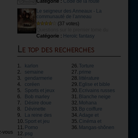
Initiale Minimale Obligatoire) voyageurs.
Catégorie :
Code de la route
Le seigneur des Anneaux - La
communauté de l'anneau
(37 votes)
Questions sur le premier tome du
Seigneur des Anneaux
Catégorie :
Heroïc fantasy
Le top des recherches
1.
karlon
26.
Torture
2.
semaine
27.
prime
3.
gendarmerie
28.
littérature
4.
coréen
29.
Eglise et bible
5.
Sports et jeux
30.
Ecrivains russes
6.
Bob marley
31.
Blanche neige
7.
Désire doue
32.
Mohana
8.
Dévinette
33.
Bp coiffure
9.
La reine des
34.
Adage et
10.
neiges
Sport et jeu
35.
proverbe
Cinéma et
11.
Porno
36.
théâtre
Mangas-shônen
z-vous
12.
psg