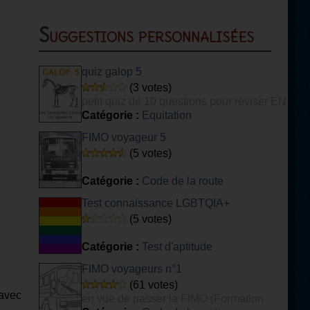
Suggestions personnalisées
quiz galop 5
(3 votes)
petit quiz de 10 questions pour réviser EN
PARTIE son galop 5
Catégorie :
Equitation
FIMO voyageur 5
(5 votes)
Catégorie :
Code de la route
Test connaissance LGBTQIA+
(5 votes)
Catégorie :
Test d'aptitude
FIMO voyageurs n°1
(61 votes)
 avec
en vue de passer la FIMO (Formation