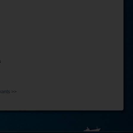
s
vants >>