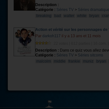
Description :
Catégorie :
Séries TV
>
Séries dramatiqu
breaking
bad
walter
white
bryan
cra
Action et vérité sur les personnages de
Par
darkoh117
il y a 13 ans et 11 mois
22 votes | 612 parties | 16 com. 
Description :
Dans ce quiz vous allez devoi
(attention les photos n'ont rien a voir avec 
Catégorie :
Séries TV
>
Séries sitcoms
malcolm
middle
frankie
muniz
bryan