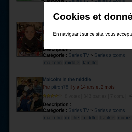
Catégorie :
Séries TV
>
Séries sitcoms
malcolm
in
the
middle
sitcom
famille
Cookies et donné
Malcolm
Par
Matteo
il y a 13 ans et 4 mois
En naviguant sur ce site, vous accept
11 votes | 442 parties | 4 com. |
Description :
Catégorie :
Séries TV
>
Séries sitcoms
malcolm
middle
famille
Malcolm in the middle
Par
ptiron78
il y a 14 ans et 2 mois
8 votes | 343 parties | 7 com. |
Description :
Catégorie :
Séries TV
>
Séries sitcoms
malcolm
in
the
middle
frankie
muniz