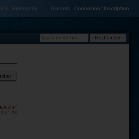
R ▾
Bienvenue
0
points -
Connexion
/
Inscription
alcolm
"
 (sur 20)