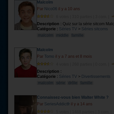
Malcolm
Par
Nico06
il y a 10 ans
6 votes | 310 parties | 3 com. |
Description :
Quiz sur la série sitcom Mal
Catégorie :
Séries TV
>
Séries sitcoms
malcolm
middle
famille
Malcolm
Par
Tomo
il y a 7 ans et 8 mois
4 votes | 268 parties | 0 com. |
Description :
Catégorie :
Séries TV
>
Divertissements
malcolm
série
drôle
famille
Connaissez-vous bien Walter White ?
Par
SeriesAddictfr
il y a 14 ans
5 votes | 1468 parties | 3 com. |