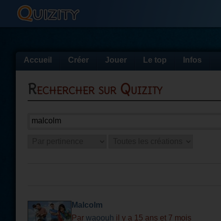
Accueil
Créer
Jouer
Le top
Infos
Rechercher sur Quizity
Malcolm
Par
waoouh
il y a 15 ans et 7 mois