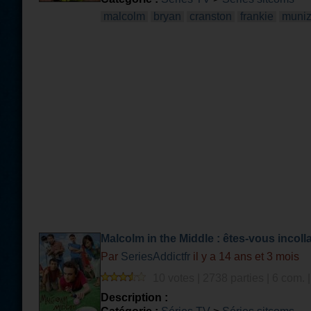
malcolm
bryan
cranston
frankie
muni
Malcolm in the Middle : êtes-vous incoll
Par
SeriesAddictfr
il y a 14 ans et 3 mois
10 votes | 2738 parties | 6 com. 
Description :