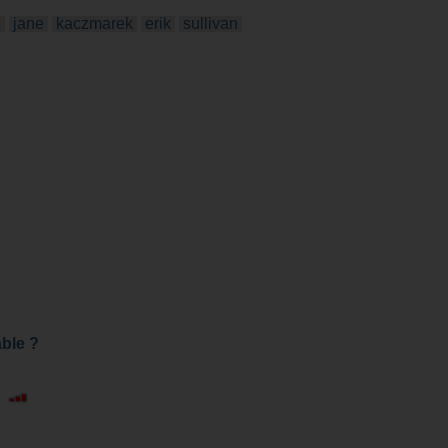
z
jane
kaczmarek
erik
sullivan
able ?
|