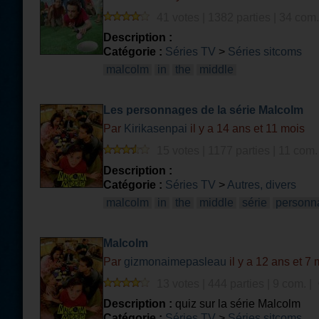
41 votes | 1382 parties | 34 com.
Description :
Catégorie :
Séries TV
>
Séries sitcoms
malcolm
in
the
middle
Les personnages de la série Malcolm
Par
Kirikasenpai
il y a 14 ans et 11 mois
15 votes | 1177 parties | 11 com.
Description :
Catégorie :
Séries TV
>
Autres, divers
malcolm
in
the
middle
série
personn
Malcolm
Par
gizmonaimepasleau
il y a 12 ans et 7 
13 votes | 444 parties | 9 com. |
Description :
quiz sur la série Malcolm
Catégorie :
Séries TV
>
Séries sitcoms