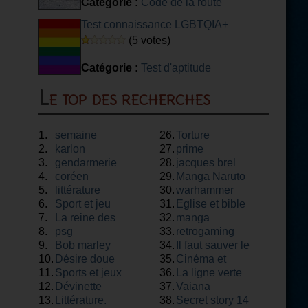
Catégorie :
Code de la route
Test connaissance LGBTQIA+
(5 votes)
Catégorie :
Test d'aptitude
Le top des recherches
1.
semaine
26.
Torture
2.
karlon
27.
prime
3.
gendarmerie
28.
jacques brel
4.
coréen
29.
Manga Naruto
5.
littérature
30.
warhammer
6.
Sport et jeu
31.
Eglise et bible
7.
La reine des
32.
manga
8.
neiges
psg
33.
retrogaming
9.
Bob marley
34.
Il faut sauver le
10.
Désire doue
35.
soldat rayan
Cinéma et
11.
Sports et jeux
36.
théâtre
La ligne verte
12.
Dévinette
37.
Vaiana
13.
Littérature.
38.
Secret story 14