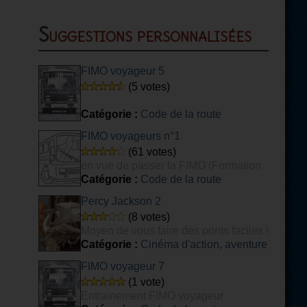
Suggestions personnalisées
FIMO voyageur 5
(5 votes)
Catégorie :
Code de la route
FIMO voyageurs n°1
(61 votes)
en vue de passer la FIMO (Formation
Initiale Minimale Obligatoire) voyageurs.
Catégorie :
Code de la route
Percy Jackson 2
(8 votes)
Moyen de vous faire des ponts faciles !
Catégorie :
Cinéma d'action, aventure
FIMO voyageur 7
(1 vote)
Entrainement FIMO voyageur