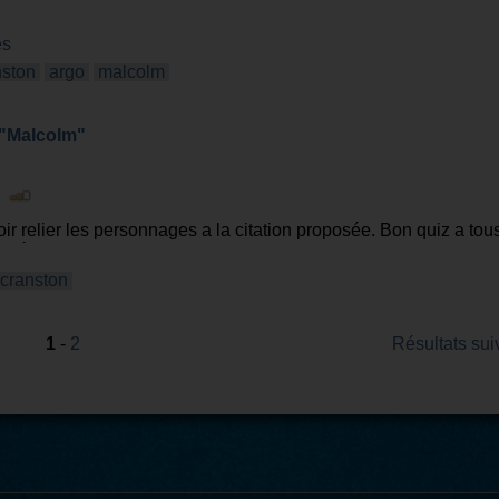
es
nston
argo
malcolm
 "Malcolm"
|
r relier les personnages a la citation proposée. Bon quiz a tou
la réponse)
cranston
1
-
2
Résultats sui