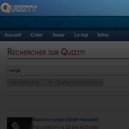
Accueil
Créer
Jouer
Le top
Infos
Rechercher sur Quizity
Blanche neige (Objet masqué)
Par
zookd
il y a 12 ans et 3 mois