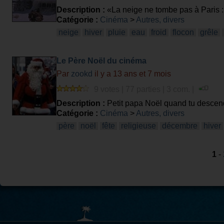
Description :
«La neige ne tombe pas à Paris :
enneigée ?
Catégorie :
Cinéma
>
Autres, divers
neige
hiver
pluie
eau
froid
flocon
grêle
Le Père Noël du cinéma
Par
zookd
il y a 13 ans et 7 mois
9 votes | 77 parties | 3 com. |
Description :
Petit papa Noël quand tu descendr
un film parmis ces trentes extraits de film ?
Catégorie :
Cinéma
>
Autres, divers
père
noël
fête
religieuse
décembre
hiver
1
-