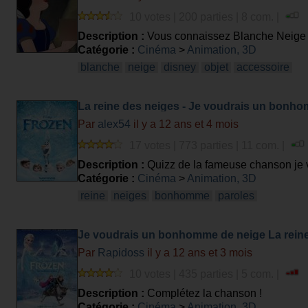
10 votes | 200 parties | 8 com. |
Description :
Vous connaissez Blanche Neige de
Catégorie :
Cinéma
>
Animation, 3D
blanche
neige
disney
objet
accessoire
La reine des neiges - Je voudrais un bonh
(paroles)
Par
alex54
il y a 12 ans et 4 mois
17 votes | 773 parties | 11 com. |
Description :
Quizz de la fameuse chanson je 
m'excuse pour les fautes d'orthographe!
Catégorie :
Cinéma
>
Animation, 3D
reine
neiges
bonhomme
paroles
Je voudrais un bonhomme de neige La rein
Par
Rapidoss
il y a 12 ans et 3 mois
10 votes | 435 parties | 5 com. |
Description :
Complétez la chanson !
Catégorie :
Cinéma
>
Animation, 3D