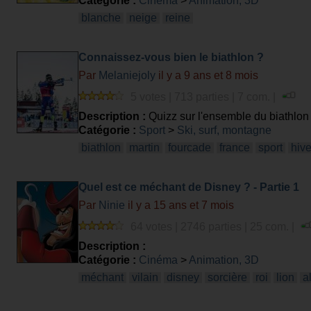
Catégorie :
Cinéma
>
Animation, 3D
blanche
neige
reine
Connaissez-vous bien le biathlon ?
Par
Melaniejoly
il y a 9 ans et 8 mois
5 votes | 713 parties | 7 com. |
Description :
Quizz sur l'ensemble du biathlon 
Catégorie :
Sport
>
Ski, surf, montagne
biathlon
martin
fourcade
france
sport
hive
Quel est ce méchant de Disney ? - Partie 1
Par
Ninie
il y a 15 ans et 7 mois
64 votes | 2746 parties | 25 com. |
Description :
Catégorie :
Cinéma
>
Animation, 3D
méchant
vilain
disney
sorcière
roi
lion
a