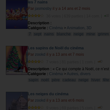
les 7 nains
Par
jasmosby
il y a 14 ans et 2 mois
36 votes | 639 parties | 14 com. |
Description :
Catégorie :
Cinéma
>
Animation, 3D
7
sept
nains
blanche
neige
mine
grimm
Les sapins de Noël du cinéma
Par
zookd
il y a 13 ans et 7 mois
7 votes | 81 parties | 1 com. |
Description :
« Ce qui compte à Noël, ce n’est 
identifier un film avec une scène de sapin?
Catégorie :
Cinéma
>
Autres, divers
sapin
noël
père
cadeau
neige
hiver
fête
Les neiges du cinéma
Par
zookd
il y a 13 ans et 6 mois
9 votes | 69 parties | 5 com. |