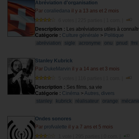
Abréviation d'organisation
Par
coraliedana
il y a 13 ans et 2 mois
6 votes | 225 parties | 1 com. |
Description :
Les abréviations utiles à connaît
Catégorie :
Culture générale
>
Politique
abréviation
sigle
acronyme
onu
pnud
fmi
Stanley Kubrick
Par
DukeMarvin
il y a 14 ans et 3 mois
5 votes | 116 parties | 1 com. |
Description :
Ses films, sa vie
Catégorie :
Cinéma
>
Autres, divers
stanley
kubrick
réalisateur
orange
mécani
Ondes sonores
Par
profvalette
il y a 7 ans et 5 mois
1 vote | 295 parties | 0 com. |