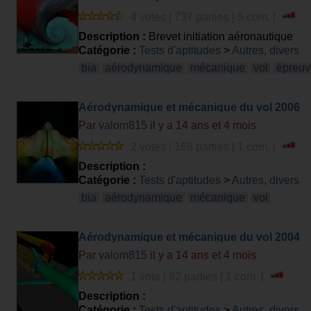
4 votes | 737 parties | 5 com. |
Description :
Brevet initiation aéronautique
Catégorie :
Tests d'aptitudes
>
Autres, divers
bia
aérodynamique
mécanique
vol
épreuv
Aérodynamique et mécanique du vol 2006
Par
valom815
il y a 14 ans et 4 mois
2 votes | 168 parties | 1 com. |
Description :
Catégorie :
Tests d'aptitudes
>
Autres, divers
bia
aérodynamique
mécanique
vol
Aérodynamique et mécanique du vol 2004
Par
valom815
il y a 14 ans et 4 mois
1 vote | 82 parties | 1 com. |
Description :
Catégorie :
Tests d'aptitudes
>
Autres, divers