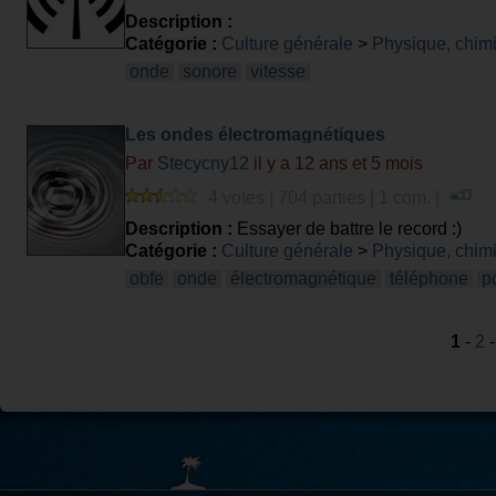
Description :
Catégorie :
Culture générale
>
Physique, chim
onde
sonore
vitesse
Les ondes électromagnétiques
Par
Stecycny12
il y a 12 ans et 5 mois
4 votes | 704 parties | 1 com. |
Description :
Essayer de battre le record :)
Catégorie :
Culture générale
>
Physique, chim
obfe
onde
électromagnétique
téléphone
p
1
-
2