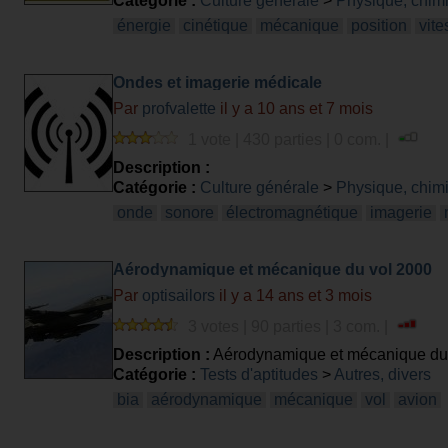
Catégorie :
Culture générale
>
Physique, chim
énergie
cinétique
mécanique
position
vite
Ondes et imagerie médicale
Par
profvalette
il y a 10 ans et 7 mois
1 vote | 430 parties | 0 com. |
Description :
Catégorie :
Culture générale
>
Physique, chim
onde
sonore
électromagnétique
imagerie
Aérodynamique et mécanique du vol 2000
Par
optisailors
il y a 14 ans et 3 mois
3 votes | 90 parties | 3 com. |
Description :
Aérodynamique et mécanique du
Catégorie :
Tests d'aptitudes
>
Autres, divers
bia
aérodynamique
mécanique
vol
avion