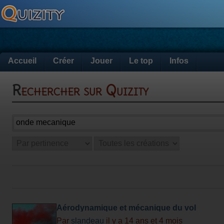
Accueil
Créer
Jouer
Le top
Infos
Rechercher sur Quizity
Aérodynamique et mécanique du vol
Par
slandeau
il y a 14 ans et 4 mois