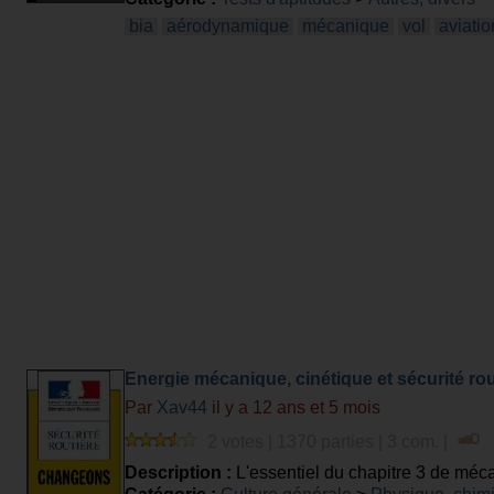
bia
aérodynamique
mécanique
vol
aviatio
Energie mécanique, cinétique et sécurité rou
Par
Xav44
il y a 12 ans et 5 mois
2 votes | 1370 parties | 3 com. |
Description :
L'essentiel du chapitre 3 de mé