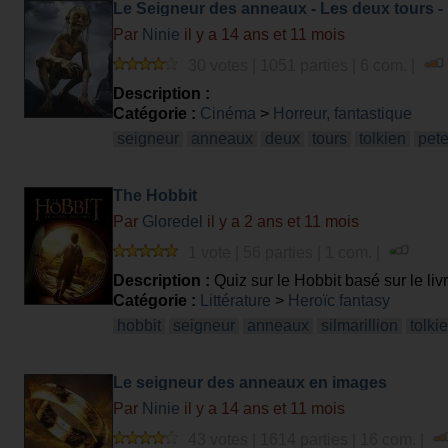
Le Seigneur des anneaux - Les deux tours - 
Par
Ninie
il y a 14 ans et 11 mois
30 votes | 1051 parties | 6 com. |
Description :
Catégorie :
Cinéma
>
Horreur, fantastique
seigneur
anneaux
deux
tours
tolkien
pete
The Hobbit
Par
Gloredel
il y a 2 ans et 11 mois
1 vote | 56 parties | 1 com. |
Description :
Quiz sur le Hobbit basé sur le liv
Catégorie :
Littérature
>
Heroïc fantasy
hobbit
seigneur
anneaux
silmarillion
tolki
Le seigneur des anneaux en images
Par
Ninie
il y a 14 ans et 11 mois
43 votes | 1614 parties | 16 com. |