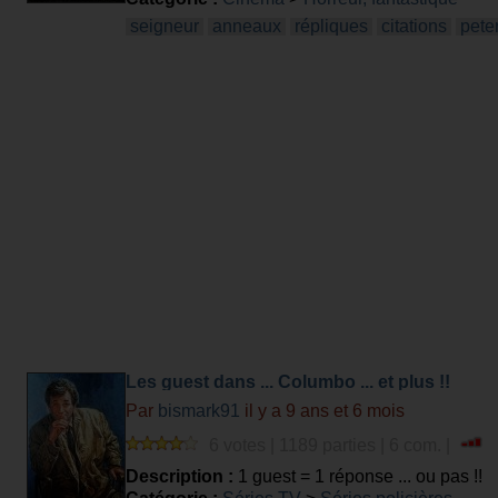
seigneur
anneaux
répliques
citations
pete
Les guest dans ... Columbo ... et plus !!
Par
bismark91
il y a 9 ans et 6 mois
6 votes | 1189 parties | 6 com. |
Description :
1 guest = 1 réponse ... ou pas !!