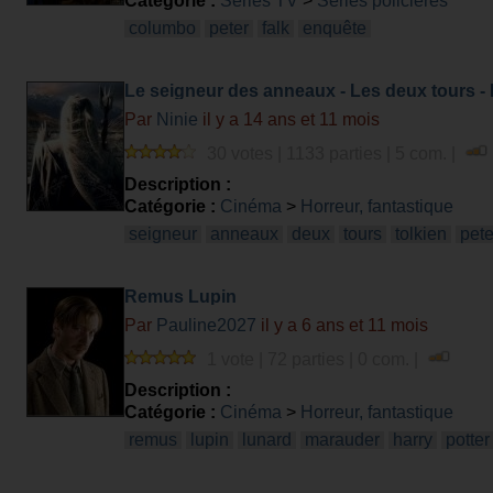
Catégorie :
Séries TV
>
Séries policières
columbo
peter
falk
enquête
Le seigneur des anneaux - Les deux tours - 
Par
Ninie
il y a 14 ans et 11 mois
30 votes | 1133 parties | 5 com. |
Description :
Catégorie :
Cinéma
>
Horreur, fantastique
seigneur
anneaux
deux
tours
tolkien
pete
Remus Lupin
Par
Pauline2027
il y a 6 ans et 11 mois
1 vote | 72 parties | 0 com. |
Description :
Catégorie :
Cinéma
>
Horreur, fantastique
remus
lupin
lunard
marauder
harry
potter