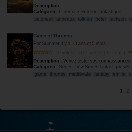
Description :
Catégorie :
Cinéma
>
Horreur, fantastique
seigneur
anneaux
tolkien
peter
jackson
Game of Thrones
Par
Summer
il y a 13 ans et 5 mois
18 votes | 1312 parties | 17 com. |
Description :
Venez tester vos connaissances s
donner son avis ça prend quelques secondes ;)
Catégorie :
Séries TV
>
Séries fantastiques/S
game
thrones
médiévale
fantasy
emilia
c
1
-
2