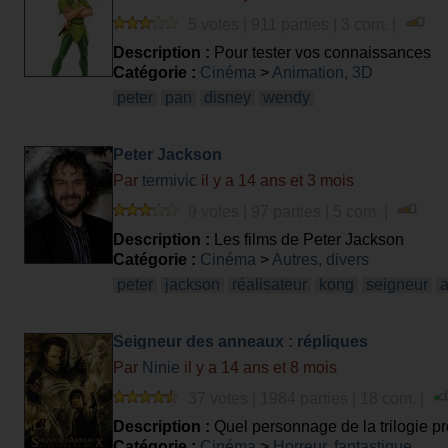
5 votes | 911 parties | 3 com. |
Description :
Pour tester vos connaissances
Catégorie :
Cinéma
>
Animation, 3D
peter
pan
disney
wendy
Peter Jackson
Par
termivic
il y a 14 ans et 3 mois
9 votes | 97 parties | 5 com. |
Description :
Les films de Peter Jackson
Catégorie :
Cinéma
>
Autres, divers
peter
jackson
réalisateur
kong
seigneur
Seigneur des anneaux : répliques
Par
Ninie
il y a 14 ans et 8 mois
37 votes | 1984 parties | 18 com. |
Description :
Quel personnage de la trilogie p
Catégorie :
Cinéma
>
Horreur, fantastique