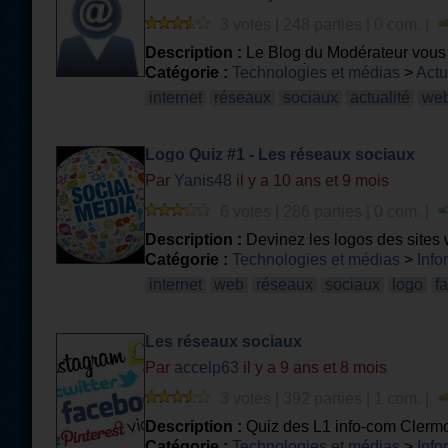
3 votes | 248 parties | 0 com. |
Description :
Le Blog du Modérateur vous p
d'Internet de ces dernières semaines !
Catégorie :
Technologies et médias
>
Actu
internet
réseaux
sociaux
actualité
we
Logo Quiz #1 - Les réseaux sociaux
Par
Yanis48
il y a 10 ans et 9 mois
6 votes | 286 parties | 0 com. |
Description :
Devinez les logos des sites 
Catégorie :
Technologies et médias
>
Info
internet
web
réseaux
sociaux
logo
fa
Les réseaux sociaux
Par
accelp63
il y a 9 ans et 8 mois
3 votes | 392 parties | 1 com. |
Description :
Quiz des L1 info-com Clerm
Catégorie :
Technologies et médias
>
Info