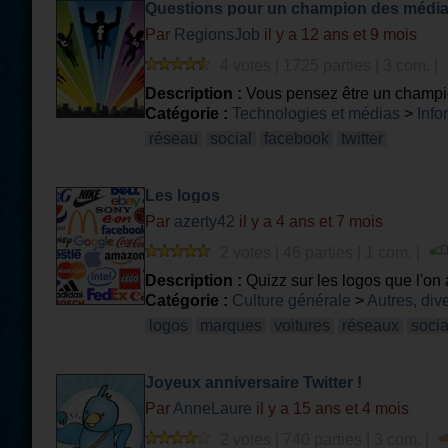
Questions pour un champion des média
Par
RegionsJob
il y a 12 ans et 9 mois
4 votes | 1725 parties | 3 com. |
Description :
Vous pensez être un champio
Catégorie :
Technologies et médias
>
Info
réseau
social
facebook
twitter
Les logos
Par
azerty42
il y a 4 ans et 7 mois
2 votes | 46 parties | 1 com. |
Description :
Quizz sur les logos que l'on 
Catégorie :
Culture générale
>
Autres, div
logos
marques
voitures
réseaux
soci
Joyeux anniversaire Twitter !
Par
AnneLaure
il y a 15 ans et 4 mois
2 votes | 740 parties | 3 com. |