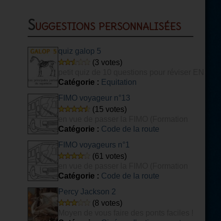
Suggestions personnalisées
quiz galop 5
(3 votes)
petit quiz de 10 questions pour réviser EN
PARTIE son galop 5
Catégorie :
Equitation
FIMO voyageur n°13
(15 votes)
en vue de passer la FIMO (Formation
Initiale Minimale Obligatoire) voyageurs.
Catégorie :
Code de la route
FIMO voyageurs n°1
(61 votes)
en vue de passer la FIMO (Formation
Initiale Minimale Obligatoire) voyageurs.
Catégorie :
Code de la route
Percy Jackson 2
(8 votes)
Moyen de vous faire des ponts faciles !