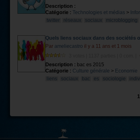
Description :
Catégorie :
Technologies et médias
>
Info
twitter
réseaux
sociaux
microblogging
Quels liens sociaux dans des sociétés où
l'individu ?
Par
ameliecastro
il y a 11 ans et 1 mois
3 votes | 1137 parties | 0 com. |
Description :
bac es 2015
Catégorie :
Culture générale
>
Economie
liens
sociaux
bac
es
sociologie
indi
1