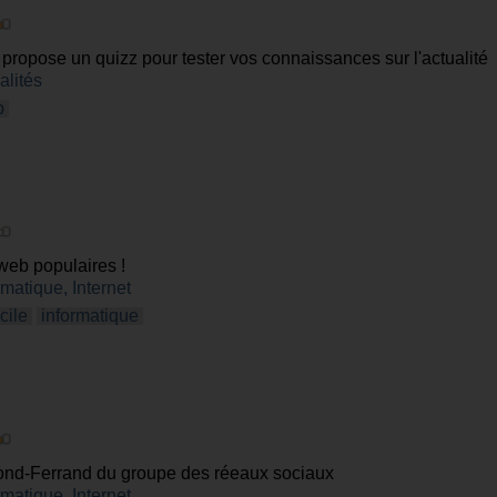
ropose un quizz pour tester vos connaissances sur l'actualité
alités
b
web populaires !
rmatique, Internet
cile
informatique
ond-Ferrand du groupe des réeaux sociaux
rmatique, Internet