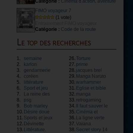
Catégorie :
Cinéma d'action, aventure
FIMO voyageur 7
(1 vote)
Entrainement FIMO voyageur
Catégorie :
Code de la route
Le top des recherches
1.
semaine
26.
Torture
2.
karlon
27.
prime
3.
gendarmerie
28.
jacques brel
4.
coréen
29.
Manga Naruto
5.
littérature
30.
warhammer
6.
Sport et jeu
31.
Eglise et bible
7.
La reine des
32.
manga
8.
neiges
psg
33.
retrogaming
9.
Bob marley
34.
Il faut sauver le
10.
Désire doue
35.
soldat rayan
Cinéma et
11.
Sports et jeux
36.
théâtre
La ligne verte
12.
Dévinette
37.
Vaiana
13.
Littérature.
38.
Secret story 14