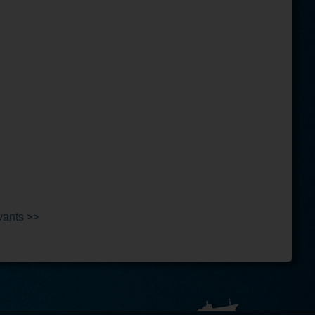
vants >>