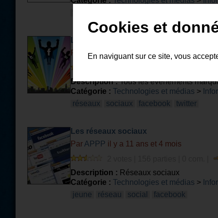
Catégorie :
Technologies et médias
>
Info
technologie
internet
réseaux
Cookies et donné
L'actualité des médias sociaux en 2014
Par
RegionsJob
il y a 11 ans et 7 mois
En naviguant sur ce site, vous accept
1 vote | 1275 parties | 0 com. |
Description :
Tous les événements marquant
Catégorie :
Technologies et médias
>
Info
réseaux
sociaux
facebook
twitter
Les réseaux sociaux
Par
APPP
il y a 11 ans et 4 mois
2 votes | 156 parties | 0 com. |
Description :
Réseaux sociaux
Catégorie :
Technologies et médias
>
Info
jeune
réseau
social
facebook