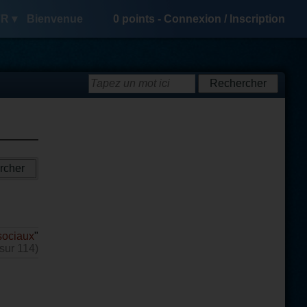
R ▾
Bienvenue
0
points -
Connexion
/
Inscription
sociaux
"
(sur 114)