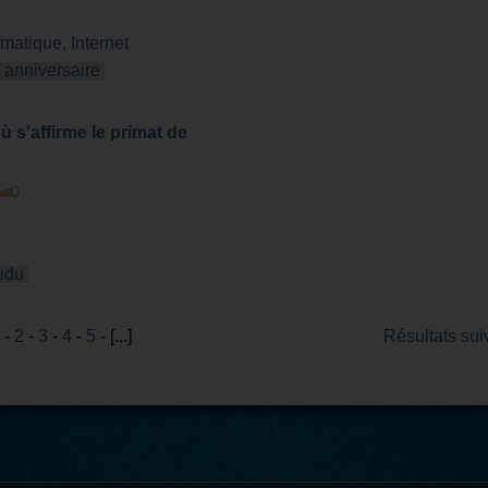
rmatique, Internet
anniversaire
 s'affirme le primat de
vidu
-
2
-
3
-
4
-
5
- [...]
Résultats sui