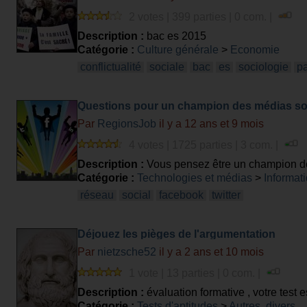
2 votes | 399 parties | 0 com. |
Description :
bac es 2015
Catégorie :
Culture générale
>
Economie
conflictualité
sociale
bac
es
sociologie
pa
Questions pour un champion des médias s
Par
RegionsJob
il y a 12 ans et 9 mois
4 votes | 1725 parties | 3 com. |
Description :
Vous pensez être un champion de
Catégorie :
Technologies et médias
>
Informati
réseau
social
facebook
twitter
Déjouez les pièges de l'argumentation
Par
nietzsche52
il y a 2 ans et 10 mois
1 vote | 13 parties | 0 com. |
Description :
évaluation formative , votre test 
Catégorie :
Tests d'aptitudes
>
Autres, divers