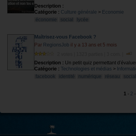
Description :
Catégorie :
Culture générale
>
Economie
économie
social
lycée
Maîtrisez-vous Facebook ?
Par
RegionsJob
il y a 13 ans et 5 mois
2 votes | 1323 parties | 3 com. |
Description :
Un petit quiz permettant d'évaluer
http://bit.ly/XkmU4k
Catégorie :
Technologies et médias
>
Informati
facebook
identité
numérique
réseau
socia
1
-
2