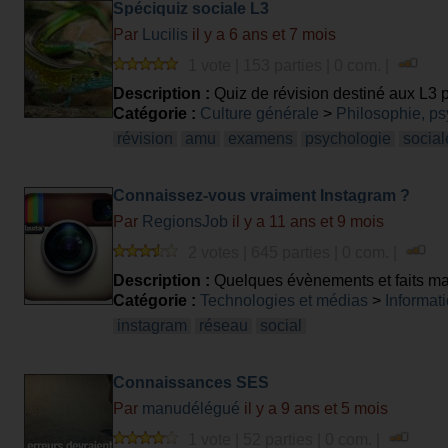
Spéciquiz sociale L3
Par
Lucilis
il y a 6 ans et 7 mois
1 vote | 153 parties | 0 com. |
Description :
Quiz de révision destiné aux L3 
Catégorie :
Culture générale
>
Philosophie, ps
révision
amu
examens
psychologie
social
Connaissez-vous vraiment Instagram ?
Par
RegionsJob
il y a 11 ans et 9 mois
2 votes | 645 parties | 0 com. |
Description :
Quelques évènements et faits marq
Catégorie :
Technologies et médias
>
Informati
instagram
réseau
social
Connaissances SES
Par
manudélégué
il y a 9 ans et 5 mois
1 vote | 52 parties | 0 com. |