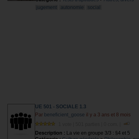
jugement
autonomie
social
UE 501 - SOCIALE 1.3
Par
beneficient_goose
il y a 3 ans et 8 mois
1 vote | 501 parties | 0 com. |
Description :
La vie en groupe 3/3 : §4 et 5