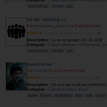
Catégorie :
Culture générale
>
Philosophie, ps
psychologie
sociale
ut2j
UE 501 - SOCIALE 1.1
Par
beneficient_goose
il y a 3 ans et 8 mois
3 votes | 823 parties | 2 com. |
Description :
La vie en groupe 1/3 : §1 et §2
Catégorie :
Culture générale
>
Philosophie, ps
psychologie
sociale
ut2j
David Fincher
Par
Coen16
il y a 13 ans et 5 mois
6 votes | 77 parties | 0 com. |
Description :
Un quiz qui va de ses premières a
Catégorie :
Cinéma
>
Autres, divers
david
fincher
réalisateur
fight
club
social