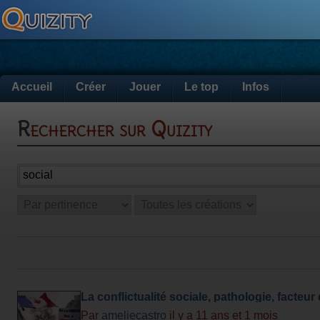
Accueil
Créer
Jouer
Le top
Infos
Rechercher sur Quizity
La conflictualité sociale, pathologie, facteu
moteur du changement social ?
Par
ameliecastro
il y a 11 ans et 1 mois