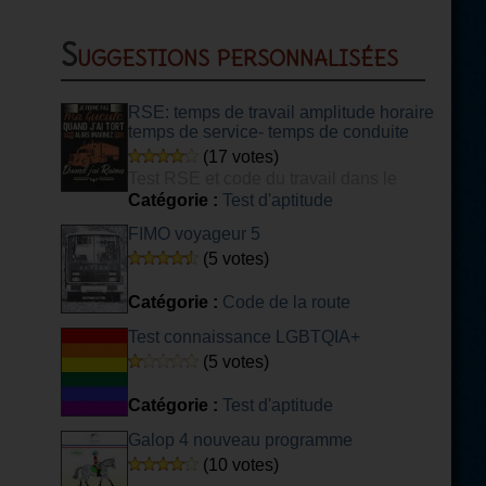
Suggestions personnalisées
RSE: temps de travail amplitude horaire
temps de service- temps de conduite
(17 votes)
Test RSE et code du travail dans le
transport
Catégorie :
Test d'aptitude
FIMO voyageur 5
(5 votes)
Catégorie :
Code de la route
Test connaissance LGBTQIA+
(5 votes)
Catégorie :
Test d'aptitude
Galop 4 nouveau programme
(10 votes)