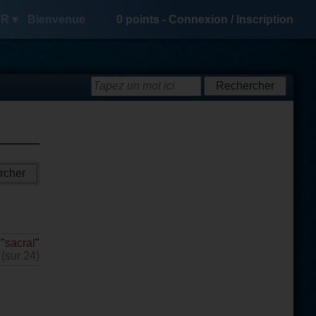
R ▾
Bienvenue
0
points -
Connexion
/
Inscription
"
sacral
"
 (sur 24)