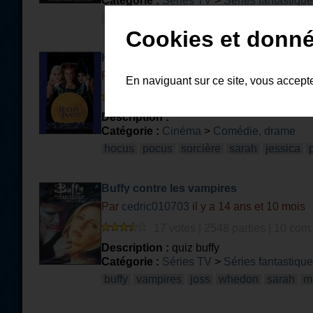
Catégorie :
Séries TV
>
Séries fantastiqu
buffy
contre
vampires
sarah
michelle
Cookies et donné
Hocus Pocus
Par
cel2163
il y a 12 ans et 3 mois
En naviguant sur ce site, vous accept
4 votes | 100 parties | 0 com. |
Description :
Catégorie :
Cinéma
>
Comédie, drame
hocus
pocus
sorcière
sarah
jessica
Buffy contre les vampires
Par
cedric010703
il y a 14 ans et 10 mois
17 votes | 2548 parties | 10 com.
Description :
quiz buffy
Catégorie :
Séries TV
>
Séries fantastiqu
buffy
vampires
joss
whedon
sarah
m