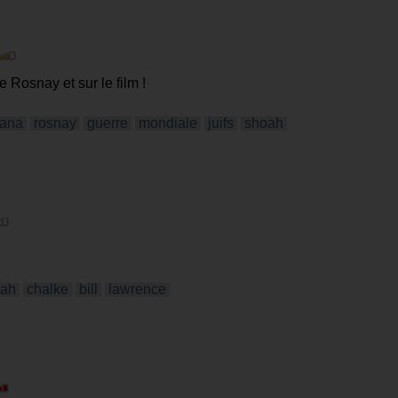
e Rosnay et sur le film !
iana
rosnay
guerre
mondiale
juifs
shoah
rah
chalke
bill
lawrence