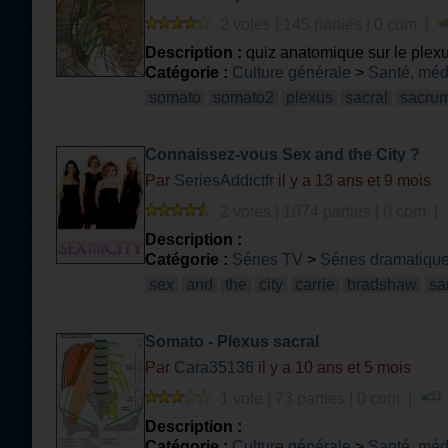
2 votes | 145 parties | 0 com. |
Description :
quiz anatomique sur le plexu
Catégorie :
Culture générale
>
Santé, méd
somato
somato2
plexus
sacral
sacru
Connaissez-vous Sex and the City ?
Par
SeriesAddictfr
il y a 13 ans et 9 mois
2 votes | 1074 parties | 0 com. |
Description :
Catégorie :
Séries TV
>
Séries dramatiqu
sex
and
the
city
carrie
bradshaw
sa
Somato - Plexus sacral
Par
Cara35136
il y a 10 ans et 5 mois
1 vote | 73 parties | 0 com. |
Description :
Catégorie :
Culture générale
>
Santé, méd