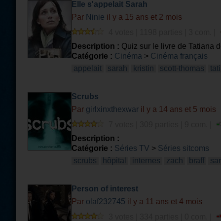
Elle s'appelait Sarah
Par
Ninie
il y a 15 ans et 2 mois
4 votes | 1198 parties | 3 com. |
Description :
Quiz sur le livre de Tatiana d
Catégorie :
Cinéma
>
Cinéma français
appelait
sarah
kristin
scott-thomas
tat
Scrubs
Par
girlxinxthexwar
il y a 14 ans et 5 mois
7 votes | 309 parties | 9 com. |
Description :
Catégorie :
Séries TV
>
Séries sitcoms
scrubs
hôpital
internes
zach
braff
sa
Person of interest
Par
olaf232745
il y a 11 ans et 4 mois
3 votes | 334 parties | 0 com. |