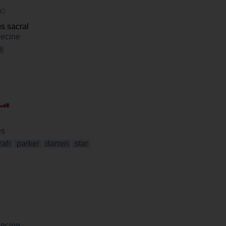
s sacral
ecine
m
es
rah
parker
darren
star
ecine