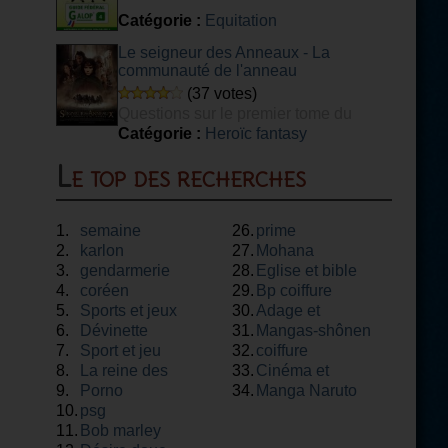
Catégorie :
Equitation
Le seigneur des Anneaux - La
communauté de l'anneau
(37 votes)
Questions sur le premier tome du
Seigneur des Anneaux
Catégorie :
Heroïc fantasy
Le top des recherches
1.
semaine
26.
prime
2.
karlon
27.
Mohana
3.
gendarmerie
28.
Eglise et bible
4.
coréen
29.
Bp coiffure
5.
Sports et jeux
30.
Adage et
6.
Dévinette
31.
proverbe
Mangas-shônen
7.
Sport et jeu
32.
coiffure
8.
La reine des
33.
Cinéma et
9.
neiges
Porno
34.
théâtre
Manga Naruto
10.
psg
11.
Bob marley