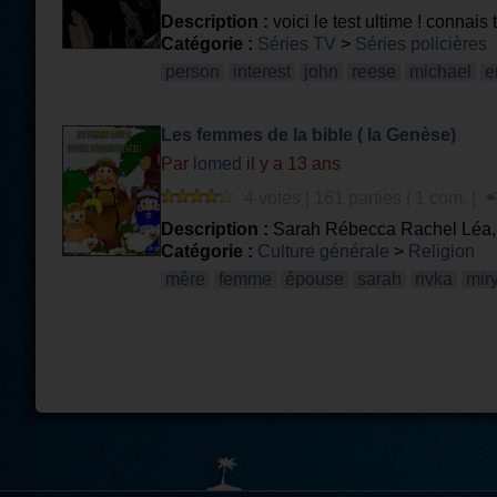
Description :
voici le test ultime ! connais
Catégorie :
Séries TV
>
Séries policières
person
interest
john
reese
michael
e
Les femmes de la bible ( la Genèse)
Par
lomed
il y a 13 ans
4 votes | 161 parties | 1 com. |
Description :
Sarah Rébecca Rachel Léa, et
Catégorie :
Culture générale
>
Religion
mère
femme
épouse
sarah
rivka
mir