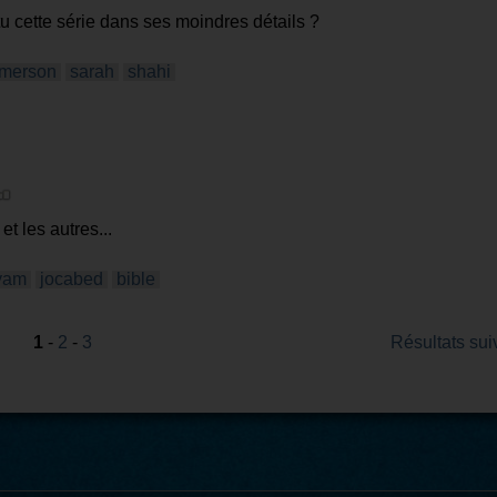
 tu cette série dans ses moindres détails ?
merson
sarah
shahi
 les autres...
yam
jocabed
bible
1
-
2
-
3
Résultats sui