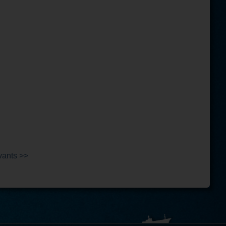
vants >>