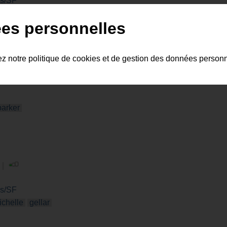
es/SF
gellar
willow
sunnydale
boreanaz
es personnelles
ez notre politique de cookies et de gestion des données person
parker
 |
es/SF
ichelle
gellar