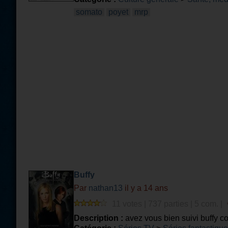
somato
poyet
mrp
Buffy
Par
nathan13
il y a 14 ans
11 votes | 737 parties | 5 com. |
Description :
avez vous bien suivi buffy c