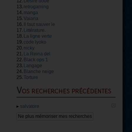
12.
Désire doue
13.
retrogaming
14.
manga
15.
Vaiana
16.
Il faut sauver le
17.
soldat rayan
Littérature.
18.
La ligne verte
19.
code lyoko
20.
nicky
21.
La Reina del
22.
flow
Black ops 1
23.
Langage
24.
Blanche neige
25.
Torture
Vos recherches précédentes
▸
salvatore
Ne plus mémoriser mes recherches