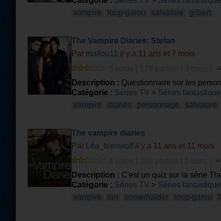
Catégorie :
Séries TV
>
Séries fantastiqu
vampire
loup-garou
salvatore
gilbert
The Vampire Diaries: Stefan
Par
mallou11
il y a 11 ans et 7 mois
5 votes | 179 parties | 3 com. |
Description :
Questionnaire sur les pers
Catégorie :
Séries TV
>
Séries fantastiqu
vampire
diaries
personnage
salvatore
The vampire diaries
Par
Léa_teenwolf
il y a 11 ans et 11 mois
4 votes | 296 parties | 1 com. |
Description :
C'est un quiz sur la série Th
Catégorie :
Séries TV
>
Séries fantastiqu
vampire
ian
somerhalder
loup-garou