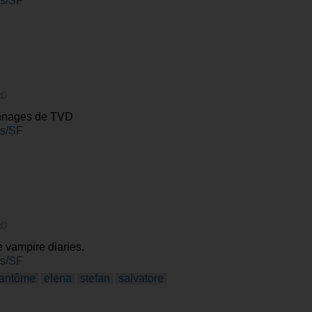
es/SF
onnages de TVD
es/SF
e vampire diaries.
es/SF
fantôme
elena
stefan
salvatore