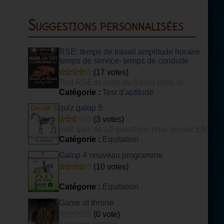
Suggestions personnalisées
RSE: temps de travail amplitude horaire
temps de service- temps de conduite
(17 votes)
Test RSE et code du travail dans le
transport
Catégorie :
Test d'aptitude
quiz galop 5
(3 votes)
petit quiz de 10 questions pour réviser EN
PARTIE son galop 5
Catégorie :
Equitation
Galop 4 nouveau programme
(10 votes)
Catégorie :
Equitation
Game of throne
(0 vote)