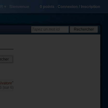
R ▾
Bienvenue
0
points -
Connexion
/
Inscription
lvatore
"
6 (sur 6)