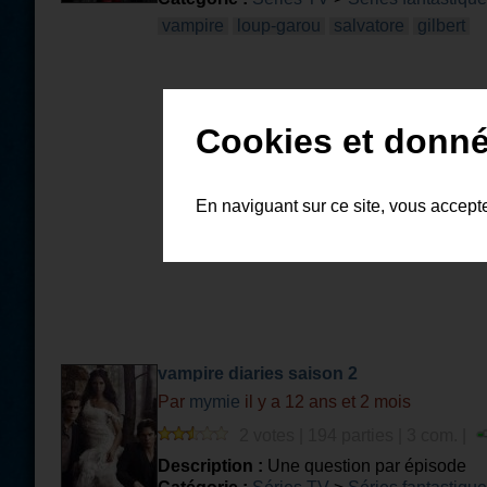
vampire
loup-garou
salvatore
gilbert
Cookies et donné
En naviguant sur ce site, vous accept
vampire diaries saison 2
Par
mymie
il y a 12 ans et 2 mois
2 votes | 194 parties | 3 com. |
Description :
Une question par épisode