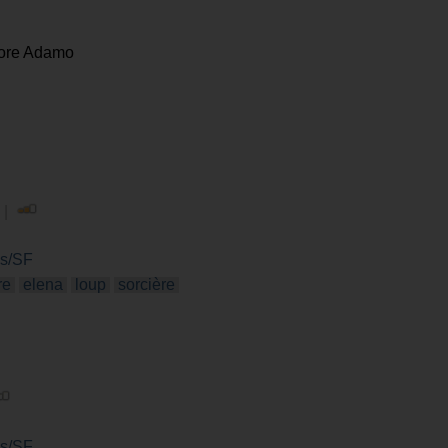
tore Adamo
 |
es/SF
re
elena
loup
sorcière
es/SF