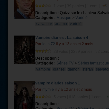
1 vote | 39 parties | 1 com. |
Description :
Quizz sur le chanteur Salva
Catégorie :
Musique
>
Variété
salvatore
adamo
variété
Vampire diaries : La saison 4
Par
lolipi72
il y a 13 ans et 2 mois
28 votes | 2289 parties | 32 com.
Description :
Catégorie :
Séries TV
>
Séries fantastiqu
vampire
diaries
damon
stefan
salvato
vampire diaries saison 1
Par
mymie
il y a 12 ans et 2 mois
5 votes | 618 parties | 1 com. |
Description :
Catégorie :
Séries TV
>
Séries fantastiqu