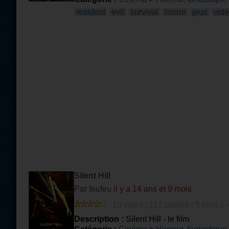
resident
evil
survival
horror
jeux
vid
Silent Hill
Par
feufeu
il y a 14 ans et 9 mois
10 votes | 112 parties | 5 com. |
Description :
Silent Hill - le film