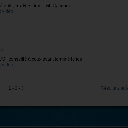
férents jeux Resident Evil, Capcom.
 vidéo
US , conseillé à ceux ayant terminé le jeu !
 vidéo
1
-
2
-
3
Résultats sui