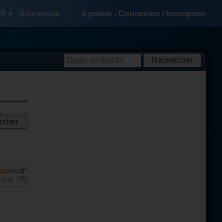
R ▾
Bienvenue
0
points -
Connexion
/
Inscription
survival
"
 (sur 25)