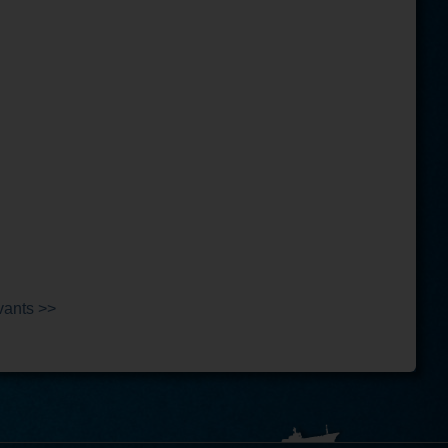
vants >>