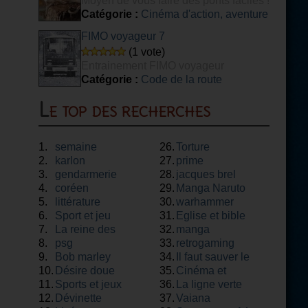
Moyen de vous faire des ponts faciles !
Catégorie :
Cinéma d'action, aventure
FIMO voyageur 7
(1 vote)
Entrainement FIMO voyageur
Catégorie :
Code de la route
Le top des recherches
1.
semaine
26.
Torture
2.
karlon
27.
prime
3.
gendarmerie
28.
jacques brel
4.
coréen
29.
Manga Naruto
5.
littérature
30.
warhammer
6.
Sport et jeu
31.
Eglise et bible
7.
La reine des
32.
manga
8.
neiges
psg
33.
retrogaming
9.
Bob marley
34.
Il faut sauver le
10.
Désire doue
35.
soldat rayan
Cinéma et
11.
Sports et jeux
36.
théâtre
La ligne verte
12.
Dévinette
37.
Vaiana