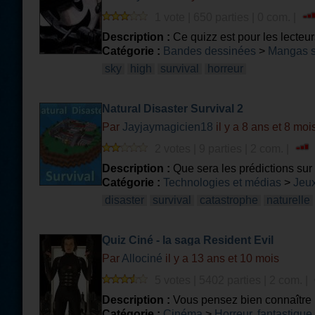
1 vote | 650 parties | 0 com. |
Description :
Ce quizz est pour les lecteur
Catégorie :
Bandes dessinées
>
Mangas 
sky
high
survival
horreur
Natural Disaster Survival 2
Par
Jayjaymagicien18
il y a 8 ans et 8 moi
2 votes | 9 parties | 2 com. |
Description :
Que sera les prédictions sur
Catégorie :
Technologies et médias
>
Jeux
disaster
survival
catastrophe
naturelle
Quiz Ciné - la saga Resident Evil
Par
Allociné
il y a 13 ans et 10 mois
5 votes | 5402 parties | 2 com. |
Description :
Vous pensez bien connaître 
!
Catégorie :
Cinéma
>
Horreur, fantastique