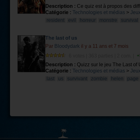
Description :
Ce quiz est à propos des dif
Catégorie :
Technologies et médias
>
Jeux
resident
evil
horreur
monstre
survival
The last of us
Par
Bloodydark
il y a 11 ans et 7 mois
6 votes | 363 parties | 2 com. |
Description :
Quizz sur le jeu The Last of 
Catégorie :
Technologies et médias
>
Jeux
last
us
survivant
zombie
helen
page