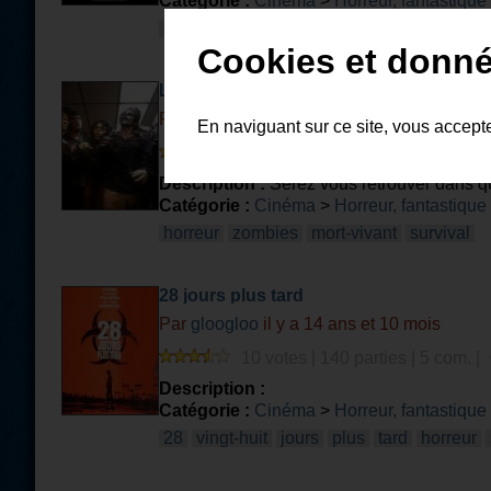
Catégorie :
Cinéma
>
Horreur, fantastique
silent
hill
survival
cauchemar
christo
Cookies et donné
Les morts-vivants
Par
guapera
il y a 14 ans et 5 mois
En naviguant sur ce site, vous accept
12 votes | 214 parties | 9 com. |
Description :
Serez vous retrouver dans que
Catégorie :
Cinéma
>
Horreur, fantastique
horreur
zombies
mort-vivant
survival
28 jours plus tard
Par
gloogloo
il y a 14 ans et 10 mois
10 votes | 140 parties | 5 com. |
Description :
Catégorie :
Cinéma
>
Horreur, fantastique
28
vingt-huit
jours
plus
tard
horreur