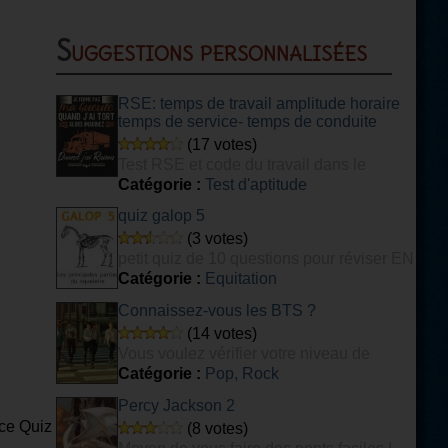
Suggestions personnalisées
RSE: temps de travail amplitude horaire
temps de service- temps de conduite
(17 votes)
Test RSE et code du travail dans le
transport
Catégorie :
Test d'aptitude
quiz galop 5
(3 votes)
petit quiz de 10 questions pour réviser EN
PARTIE son galop 5
Catégorie :
Equitation
Connaissez-vous les BTS ?
(14 votes)
Vous voulez vérifier votre niveau de
connaissance du groupe de K-POP BTS ?
Catégorie :
Pop, Rock
Ce quiz est fait pour vous ! [DIFFICILE]
Percy Jackson 2
ce Quiz
(8 votes)