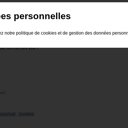
phe
gans
radha
mitchell
sean
bean
es personnelles
ez notre politique de cookies et de gestion des données person
l film on les voit ?
survival
zombie