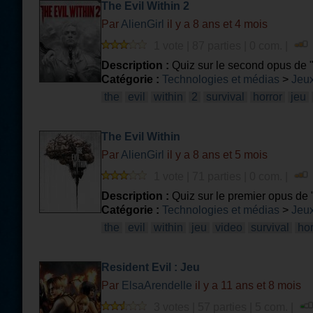
The Evil Within 2
Par
AlienGirl
il y a 8 ans et 4 mois
1 vote | 87 parties | 0 com. |
Description :
Quiz sur le second opus de "
Catégorie :
Technologies et médias
>
Jeux
the
evil
within
2
survival
horror
jeu
The Evil Within
Par
AlienGirl
il y a 8 ans et 5 mois
1 vote | 71 parties | 0 com. |
Description :
Quiz sur le premier opus de 
Catégorie :
Technologies et médias
>
Jeux
the
evil
within
jeu
video
survival
hor
Resident Evil : Jeu
Par
ElsaArendelle
il y a 11 ans et 8 mois
3 votes | 57 parties | 5 com. |