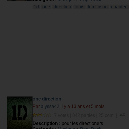
1d
one
direction
louis
tomlinson
chanteur
one direction
Par
alyssa42
il y a 13 ans et 5 mois
7 votes | 842 parties | 25 com. |
Description :
pour les directioners