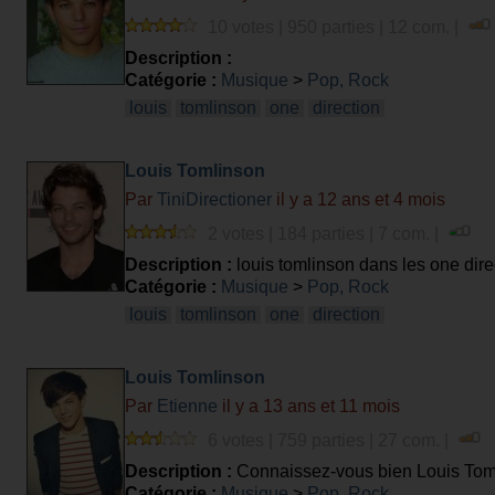
10 votes | 950 parties | 12 com. |
Description :
Catégorie :
Musique
>
Pop, Rock
louis
tomlinson
one
direction
Louis Tomlinson
Par
TiniDirectioner
il y a 12 ans et 4 mois
2 votes | 184 parties | 7 com. |
Description :
louis tomlinson dans les one dire
Catégorie :
Musique
>
Pop, Rock
louis
tomlinson
one
direction
Louis Tomlinson
Par
Etienne
il y a 13 ans et 11 mois
6 votes | 759 parties | 27 com. |
Description :
Connaissez-vous bien Louis Tom
Catégorie :
Musique
>
Pop, Rock