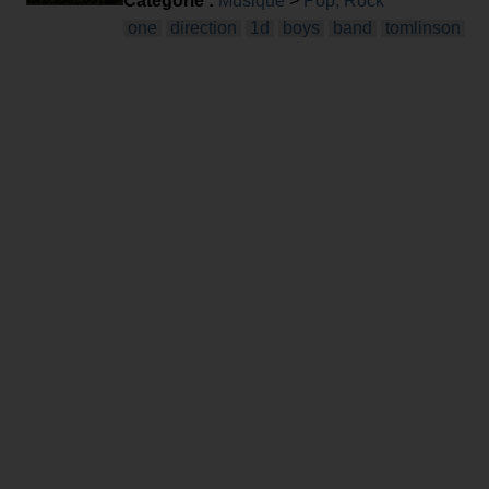
Catégorie :
Musique
>
Pop, Rock
one
direction
1d
boys
band
tomlinson