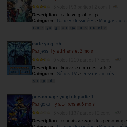
5 votes | 93 parties | 2 com. |
Description :
carte yu gi oh et gx
Catégorie :
Bandes dessinées
>
Mangas autre
carte
yu
gi
oh
gx
5d's
monstre
carte yu gi oh
Par
jess
il y a 14 ans et 2 mois
9 votes | 219 parties | 7 com. |
Description :
trouve le nom des carte ?
Catégorie :
Séries TV
>
Dessins animés
yu
gi
oh
personnage yu gi oh partie 1
Par
goku
il y a 14 ans et 6 mois
5 votes | 137 parties | 2 com. |
Description :
connaissez-vous les personnages
Catégorie :
Bandes dessinées
>
Mangas shôn