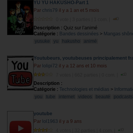
YU YU HAKUSHO-Part 1
Par
chris79
il y a 1 an et 5 mois
0 vote | 3 parties | 1 com. |
Description :
Quiz sur l'animé
Catégorie :
Bandes dessinées
>
Mangas shôn
yusuke
yu
hakusho
animé
Youtubeurs, youtubeuses principalement fr
Par
lolipi72
il y a 12 ans et 10 mois
7 votes | 662 parties | 0 com. |
Description :
Catégorie :
Technologies et médias
>
Informati
you
tube
internet
videos
beauté
podcasts
youtube
Par
lol1963
il y a 9 ans
4 votes | 32 parties | 4 com. |