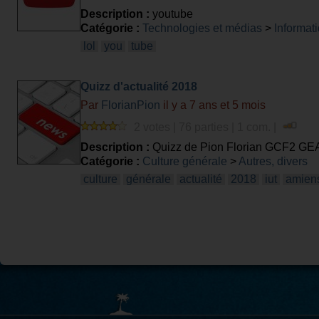
Description :
youtube
Catégorie :
Technologies et médias
>
Informati
lol
you
tube
Quizz d'actualité 2018
Par
FlorianPion
il y a 7 ans et 5 mois
2 votes | 76 parties | 1 com. |
Description :
Quizz de Pion Florian GCF2 GE
Catégorie :
Culture générale
>
Autres, divers
culture
générale
actualité
2018
iut
amien