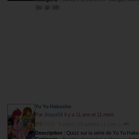
yu
gi
oh
Yu Yu Hakusho
Par
Jiraya58
il y a 11 ans et 11 mois
5 votes | 69 parties | 1 com. |
Description :
Quizz sur la série de Yu Yu Hak