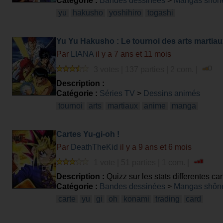
Catégorie :
Bandes dessinées
>
Mangas shôn
yu
hakusho
yoshihiro
togashi
Yu Yu Hakusho : Le tournoi des arts martiau
Par
LIANA
il y a 7 ans et 11 mois
3 votes | 137 parties | 2 com. |
Description :
Catégorie :
Séries TV
>
Dessins animés
tournoi
arts
martiaux
anime
manga
Cartes Yu-gi-oh !
Par
DeathTheKid
il y a 9 ans et 6 mois
1 vote | 51 parties | 1 com. |
Description :
Quizz sur les stats differentes car
Catégorie :
Bandes dessinées
>
Mangas shôn
carte
yu
gi
oh
konami
trading
card