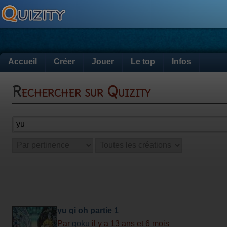
Accueil
Créer
Jouer
Le top
Infos
Rechercher sur Quizity
yu gi oh partie 1
Par
goku
il y a 13 ans et 6 mois