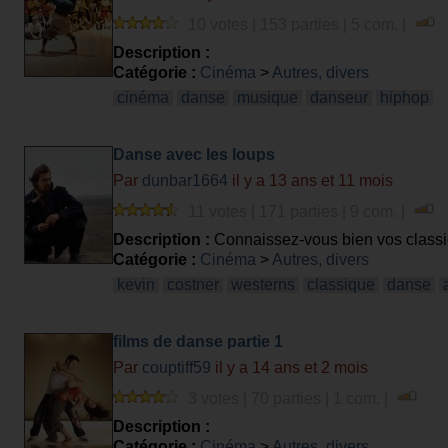
10 votes | 153 parties | 5 com. |
Description :
Catégorie :
Cinéma
>
Autres, divers
cinéma
danse
musique
danseur
hiphop
Danse avec les loups
Par
dunbar1664
il y a 13 ans et 11 mois
11 votes | 171 parties | 9 com. |
Description :
Connaissez-vous bien vos class
Catégorie :
Cinéma
>
Autres, divers
kevin
costner
westerns
classique
danse
films de danse partie 1
Par
couptiff59
il y a 14 ans et 2 mois
3 votes | 70 parties | 1 com. |
Description :
Catégorie :
Cinéma
>
Autres, divers