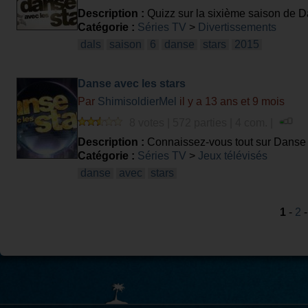
Description :
Quizz sur la sixième saison de Da
Catégorie :
Séries TV
>
Divertissements
dals
saison
6
danse
stars
2015
Danse avec les stars
Par
ShimisoldierMel
il y a 13 ans et 9 mois
8 votes | 572 parties | 4 com. |
Description :
Connaissez-vous tout sur Danse 
Catégorie :
Séries TV
>
Jeux télévisés
danse
avec
stars
1
-
2