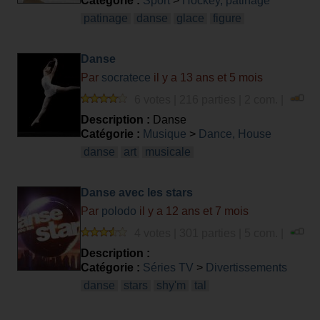
Catégorie :
Sport
>
Hockey, patinage
patinage
danse
glace
figure
Danse
Par
socratece
il y a 13 ans et 5 mois
6 votes | 216 parties | 2 com. |
Description :
Danse
Catégorie :
Musique
>
Dance, House
danse
art
musicale
Danse avec les stars
Par
polodo
il y a 12 ans et 7 mois
4 votes | 301 parties | 5 com. |
Description :
Catégorie :
Séries TV
>
Divertissements
danse
stars
shy'm
tal