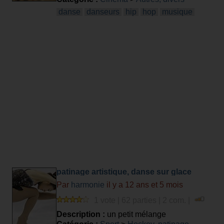
danse
danseurs
hip
hop
musique
patinage artistique, danse sur glace
Par
harmonie
il y a 12 ans et 5 mois
1 vote | 62 parties | 2 com. |
Description :
un petit mélange