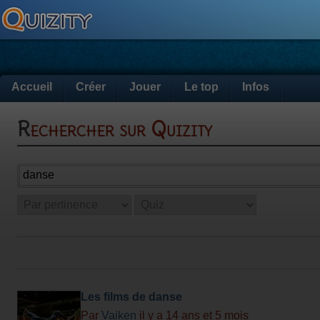
Accueil
Créer
Jouer
Le top
Infos
Rechercher sur Quizity
Les films de danse
Par
Vaiken
il y a 14 ans et 5 mois