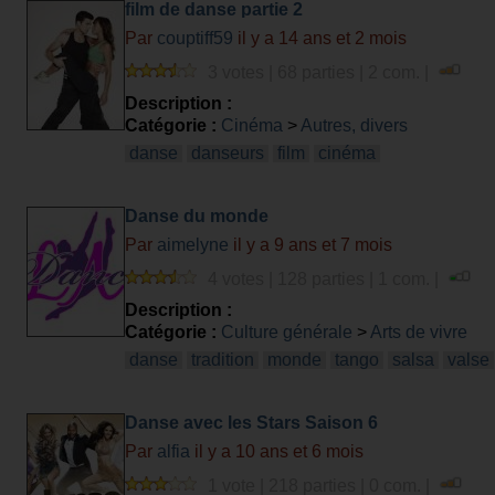
film de danse partie 2
Par
couptiff59
il y a 14 ans et 2 mois
3 votes | 68 parties | 2 com. |
Description :
Catégorie :
Cinéma
>
Autres, divers
danse
danseurs
film
cinéma
Danse du monde
Par
aimelyne
il y a 9 ans et 7 mois
4 votes | 128 parties | 1 com. |
Description :
Catégorie :
Culture générale
>
Arts de vivre
danse
tradition
monde
tango
salsa
valse
Danse avec les Stars Saison 6
Par
alfia
il y a 10 ans et 6 mois
1 vote | 218 parties | 0 com. |