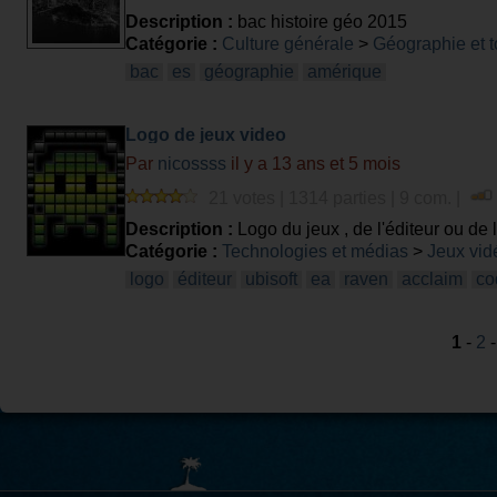
Description :
bac histoire géo 2015
Catégorie :
Culture générale
>
Géographie et 
bac
es
géographie
amérique
Logo de jeux video
Par
nicossss
il y a 13 ans et 5 mois
21 votes | 1314 parties | 9 com. |
Description :
Logo du jeux , de l'éditeur ou de
Catégorie :
Technologies et médias
>
Jeux vid
logo
éditeur
ubisoft
ea
raven
acclaim
co
1
-
2