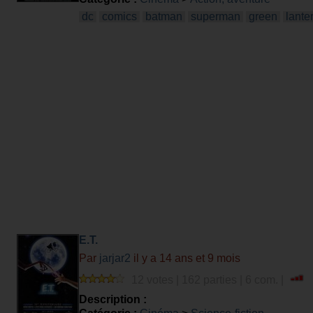
dc
comics
batman
superman
green
lante
E.T.
Par
jarjar2
il y a 14 ans et 9 mois
12 votes | 162 parties | 6 com. |
Description :