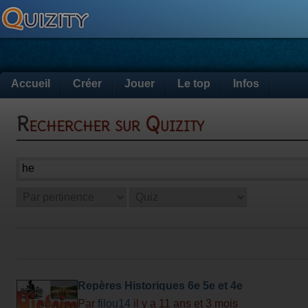
Accueil
Créer
Jouer
Le top
Infos
Rechercher sur Quizity
Repères Historiques 6e 5e et 4e
Par
filou14
il y a 11 ans et 3 mois