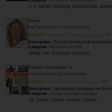
Catégorie :
Cinéma
>
Science-fiction
e
t
steven
spielberg
extra-terrestre
jeune
Sheila
Par
Samimu
il y a 13 ans et 6 mois
10 votes | 728 parties | 51 com. |
Description :
Pour les amateurs de la chanteu
Catégorie :
Musique
>
Variété
sheila
1er
chanteuse
française
Repères Historiques 3e
Par
filou14
il y a 11 ans et 1 mois
4 votes | 164 parties | 3 com. |
Description :
Les repères historiques de 3e pour
c'est après J-C. Bonne chance et bonnes révisi
Catégorie :
Culture générale
>
Histoire
3e
brevet
collège
repères
histoire