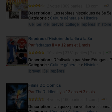
2 votes | 309 parties | 10 com. |
Description :
Les repères historiques de 6e 5e 
c'est que c'est après J-C. Bonne chance et bon
Catégorie :
Culture générale
>
Histoire
6e
5e
4e
brevet
collège
repères
histoire
Repères d'Histoire de la 6e à la 3e
Par
fedragas
il y a 12 ans et 1 mois
10 votes | 3731 parties | 7 com. |
Description :
Réalisation par Mme Edragas - Pr
Catégorie :
Culture générale
>
Histoire
brevet
3e
repères
Films DC Comics
Par
TheRiddler
il y a 12 ans et 3 mois
4 votes | 160 parties | 1 com. |
Description :
Un quizz pour vérifier vos conna
Catégorie :
Cinéma
>
Action, aventure