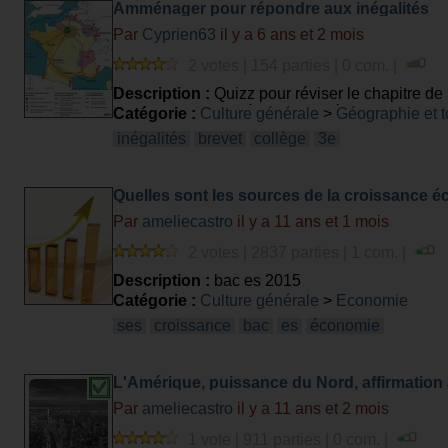
Amménager pour répondre aux inégalités
Par
Cyprien63
il y a 6 ans et 2 mois
2 votes | 154 parties | 0 com. |
Description :
Quizz pour réviser le chapitre de
territoires français, à toutes les échelles
Catégorie :
Culture générale
>
Géographie et 
inégalités
brevet
collège
3e
Quelles sont les sources de la croissance
Par
ameliecastro
il y a 11 ans et 1 mois
2 votes | 2837 parties | 1 com. |
Description :
bac es 2015
Catégorie :
Culture générale
>
Economie
ses
croissance
bac
es
économie
L'Amérique, puissance du Nord, affirmation
Par
ameliecastro
il y a 11 ans et 2 mois
1 vote | 911 parties | 0 com. |