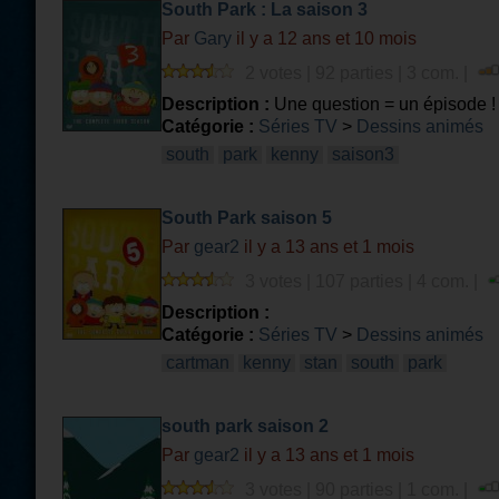
South Park : La saison 3
Par
Gary
il y a 12 ans et 10 mois
2 votes | 92 parties | 3 com. |
Description :
Une question = un épisode !
Catégorie :
Séries TV
>
Dessins animés
south
park
kenny
saison3
South Park saison 5
Par
gear2
il y a 13 ans et 1 mois
3 votes | 107 parties | 4 com. |
Description :
Catégorie :
Séries TV
>
Dessins animés
cartman
kenny
stan
south
park
south park saison 2
Par
gear2
il y a 13 ans et 1 mois
3 votes | 90 parties | 1 com. |