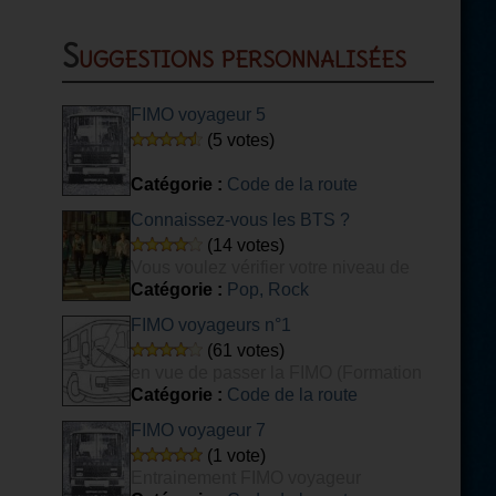
Suggestions personnalisées
FIMO voyageur 5
(5 votes)
Catégorie :
Code de la route
Connaissez-vous les BTS ?
(14 votes)
Vous voulez vérifier votre niveau de
connaissance du groupe de K-POP BTS ?
Catégorie :
Pop, Rock
Ce quiz est fait pour vous ! [DIFFICILE]
FIMO voyageurs n°1
(61 votes)
en vue de passer la FIMO (Formation
Initiale Minimale Obligatoire) voyageurs.
Catégorie :
Code de la route
FIMO voyageur 7
(1 vote)
Entrainement FIMO voyageur