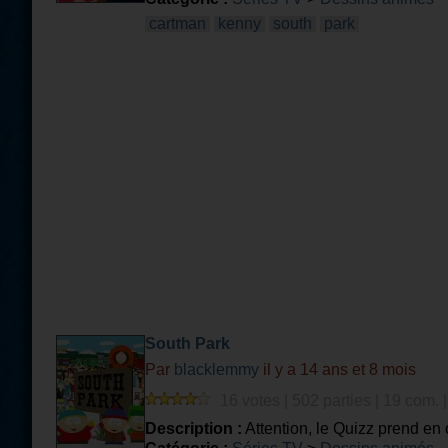
cartman
kenny
south
park
South Park
Par
blacklemmy
il y a 14 ans et 8 mois
16 votes | 502 parties | 19 com. 
Description :
Attention, le Quizz prend e