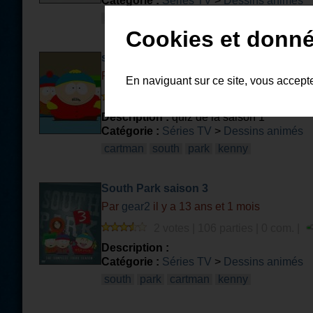
Catégorie :
Séries TV
>
Dessins animés
south
park
dessin
animé
chef
kenny
Cookies et donné
south park saison 1
Par
gear2
il y a 13 ans et 1 mois
En naviguant sur ce site, vous accept
3 votes | 159 parties | 1 com. |
Description :
quiz de la saison 1
Catégorie :
Séries TV
>
Dessins animés
cartman
south
park
kenny
South Park saison 3
Par
gear2
il y a 13 ans et 1 mois
2 votes | 106 parties | 0 com. |
Description :
Catégorie :
Séries TV
>
Dessins animés
south
park
cartman
kenny