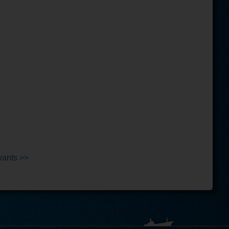
vants >>