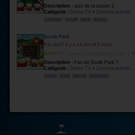
Description :
quiz de la saison 2
Catégorie :
Séries TV
>
Dessins animés
cartman
south
park
kenny
South Park
Par
uluk7
il y a 14 ans et 5 mois
7 votes | 185 parties | 3 com. |
Description :
Fan de South Park ?
Catégorie :
Séries TV
>
Dessins animés
south
park
kenny
parkman