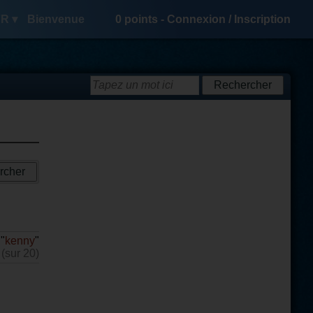
R ▾
Bienvenue
0
points -
Connexion
/
Inscription
"
kenny
"
 (sur 20)