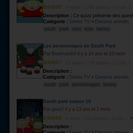
4 votes | 1296 parties | 0 com. |
Description :
Ce quizz présente des questi
Catégorie :
Séries TV
>
Dessins animés
south
park
stan
kyle
kenny
Les personnages de South Park
Par
Bearnais64
il y a 14 ans et 10 mois
13 votes | 716 parties | 2 com. |
Description :
Catégorie :
Séries TV
>
Dessins animés
south
park
personnages
kenny
South park saison 10
Par
gear2
il y a 13 ans et 1 mois
4 votes | 164 parties | 1 com. |
Description :
Catégorie :
Séries TV
>
Dessins animés