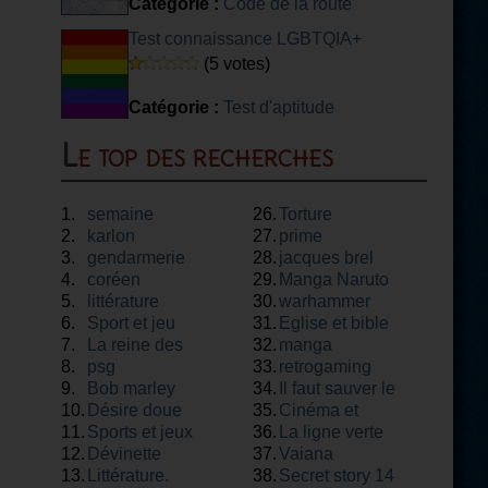
Catégorie :
Code de la route
Test connaissance LGBTQIA+
(5 votes)
Catégorie :
Test d'aptitude
Le top des recherches
1.
semaine
26.
Torture
2.
karlon
27.
prime
3.
gendarmerie
28.
jacques brel
4.
coréen
29.
Manga Naruto
5.
littérature
30.
warhammer
6.
Sport et jeu
31.
Eglise et bible
7.
La reine des
32.
manga
8.
neiges
psg
33.
retrogaming
9.
Bob marley
34.
Il faut sauver le
10.
Désire doue
35.
soldat rayan
Cinéma et
11.
Sports et jeux
36.
théâtre
La ligne verte
12.
Dévinette
37.
Vaiana
13.
Littérature.
38.
Secret story 14