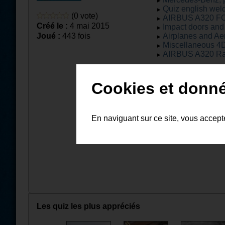
Quiz english wel
(0 vote)
AIRBUS A320 FC
Créé le :
4 mai 2015
Impact doors and
Joué :
443 fois
Airplanes and Ae
Miscellaneous 4
AIRBUS A320 Ran
Cookies et donn
En naviguant sur ce site, vous accep
Les quiz les plus appréciés