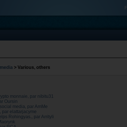
F
 media
> Various, others
rypto monnaie, par nibitu31
ar Oursin
social media, par AmMe
 par elattarjacyme
ps Rohingyas., par Arrityli
Maorynk
 par RCA