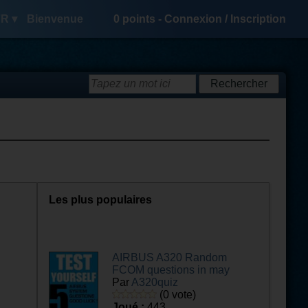
R ▾
Bienvenue
0
points -
Connexion
/
Inscription
Les plus populaires
AIRBUS A320 Random
FCOM questions in may
Par
A320quiz
(0 vote)
Joué :
443