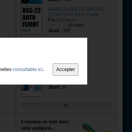
AIRBUS A320 FCOM DSC-
22 AUTO FLIGHT Part9
Par
A320quiz
(0 vote)
Joué :
347
Mercedes-Benz
Par
RCA
(0 vote)
Joué :
7
nelles
consultable ici
.
Logo Quizz
Par
Maorynk
(0 vote)
Joué :
8
Quiz english weld
Par
zizou0708
(1 vote)
Joué :
2
Il manque un quiz dans
cette catégorie...