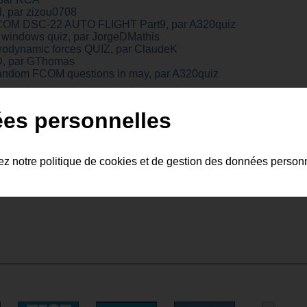
d, par zizou0708
OM DSC-22 AUTO FLIGHT Part9, par A320quiz
 windows quiz, par JorgeDMathis
rodynamic forces QUIZ, par ClaudeK
D, par GThomas
dom FCOM questions in may, par A320quiz
1
ées personnelles
tez notre politique de cookies et de gestion des données person