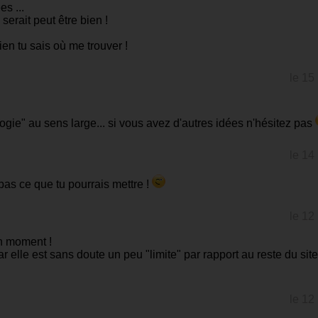
s ...
erait peut être bien !
ien tu sais où me trouver !
le 15
gie" au sens large... si vous avez d'autres idées n'hésitez pas
le 14
pas ce que tu pourrais mettre !
le 12
n moment !
 elle est sans doute un peu "limite" par rapport au reste du site
le 12