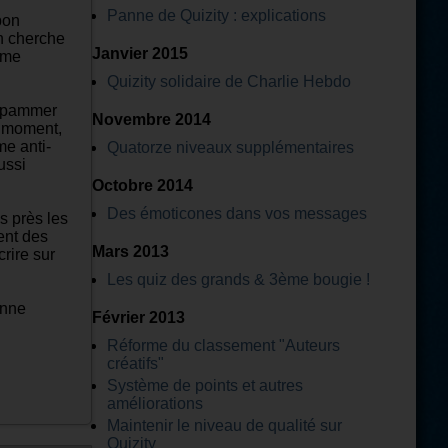
Panne de Quizity : explications
bon
n cherche
Janvier 2015
ême
Quizity solidaire de Charlie Hebdo
r spammer
Novembre 2014
it moment,
me anti-
Quatorze niveaux supplémentaires
ussi
Octobre 2014
Des émoticones dans vos messages
s près les
ent des
Mars 2013
rire sur
Les quiz des grands & 3ème bougie !
onne
Février 2013
Réforme du classement "Auteurs
créatifs"
Système de points et autres
améliorations
Maintenir le niveau de qualité sur
Quizity