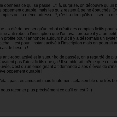
 de données ce qui se passe. Et là, surprise, on découvre qu'un 
eloppement durable, mais les quiz restent à peine ébauchés. O
ptes ont la même adresse IP, c'est-à-dire qu'ils utilisent la m
eue - a été de penser qu'un robot créait des comptes fictifs pou
ème anti-robot à l'inscription que l'on avait préparé il y a un pet
 profite pour l'annoncer aujourd'hui : il y a désormais un systè
a. Il est pour l'instant activé à l'inscription mais on pourrait a
cas de besoin !
e anti-robot activé et la sueur froide passée, on a regardé de plu
aient pas l'air si fictifs que ça ! Il semblerait même que ce soi
rouvée, c'est qu'un enseignant ait demandé à ses élèves de s'insc
développement durable !
 n'était pas très amusant mais finalement cela semble une très b
ous raconter plus précisément ce qu'il en est ? :)