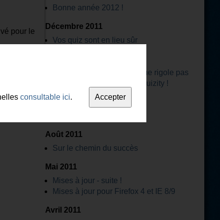
Bonne année 2012 !
Décembre 2011
ivé pour le
Vos quiz sont en lieu sûr
Novembre 2011
Travailler chez Quizity, ça ne rigole pas
Un nouveau design pour Quizity !
nelles
consultable ici
.
Septembre 2011
Des liens automatiques
Août 2011
Sur le chemin du succès
Mai 2011
Mises à jour - suite !
Mises à jour pour Firefox 4 et IE 8/9
Avril 2011