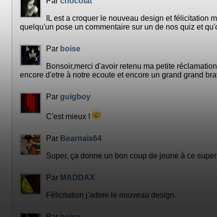
Par
chocolat
IL est a croquer le nouveau design et félicitation m
quelqu'un pose un commentaire sur un de nos quiz et qu'o
Par
boise
Bonsoir,merci d'avoir retenu ma petite réclamatio
encore d'etre à notre ecoute et encore un grand grand bra
Par
guigboy
C'est mieux !
Par
Bearnais64
Super, ça donne un bon coup de jeune à ce super s
Par
MADDAX
Félicitation j'adore le nouveau design.
Par
boise