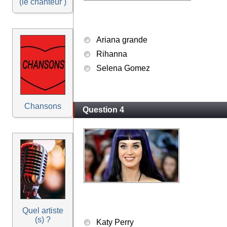
(le chanteur )
Ariana grande
Rihanna
Selena Gomez
Chansons
Question 4
Quel artiste
(s) ?
Katy Perry