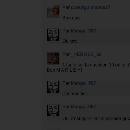
Par
coeurguimauve27
Bon quiz
Par
Manga_987
Ok mrc
Par
_HERMES_66
1 faute sur la question 10 où je 
Bob M A R L E Y!
Par
Manga_987
J'ai modifier
Par
Manga_987
Oui c'est que c'est le premier qui