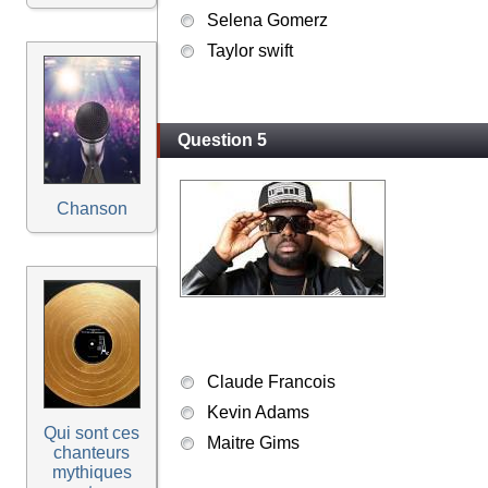
Selena Gomerz
Taylor swift
Question 5
Chanson
Claude Francois
Kevin Adams
Qui sont ces
Maitre Gims
chanteurs
mythiques