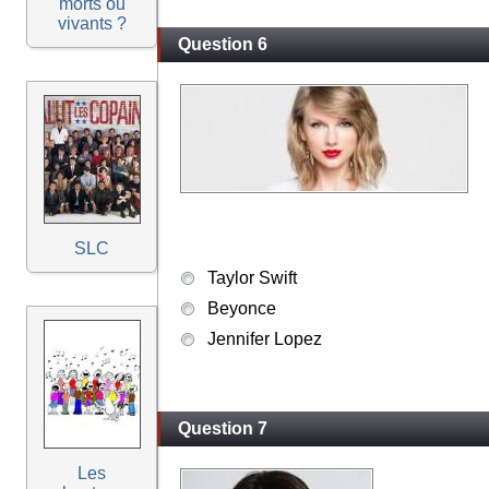
morts ou
vivants ?
Question 6
SLC
Taylor Swift
Beyonce
Jennifer Lopez
Question 7
Les