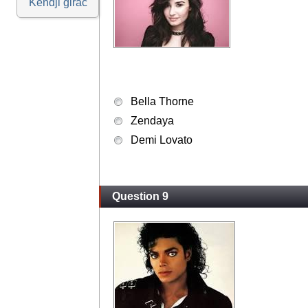
Kendji girac
Bella Thorne
Zendaya
Demi Lovato
Question 9