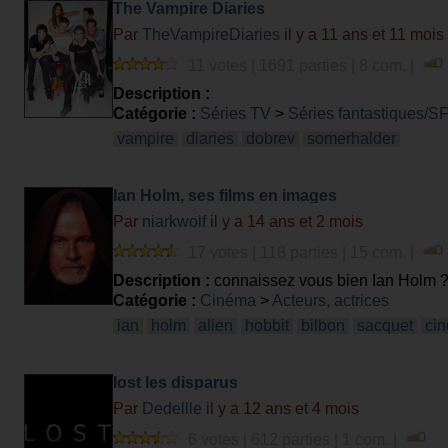
The Vampire Diaries
Par
TheVampireDiaries
il y a 11 ans et 11 mois
11 votes | 1691 parties | 8 com. |
Description :
Catégorie :
Séries TV
>
Séries fantastiques/S
vampire
diaries
dobrev
somerhalder
Ian Holm, ses films en images
Par
niarkwolf
il y a 14 ans et 2 mois
17 votes | 118 parties | 15 com. |
Description :
connaissez vous bien Ian Holm 
Catégorie :
Cinéma
>
Acteurs, actrices
ian
holm
alien
hobbit
bilbon
sacquet
ci
lost les disparus
Par
Dedellle
il y a 12 ans et 4 mois
6 votes | 612 parties | 1 com. |