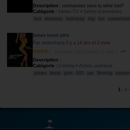
Description :
connaissez vous la série lost?
Catégorie :
Séries TV
>
Séries d'aventures
lost
disparus
holloway
lilly
fox
somerhald
james bond girls
Par
misterfrantz
il y a 14 ans et 2 mois
14 votes | 153 parties | 7 com. |
Description :
Catégorie :
Cinéma
>
Action, aventure
james
bond
girls
007
ian
fleming
espio
1
-
2