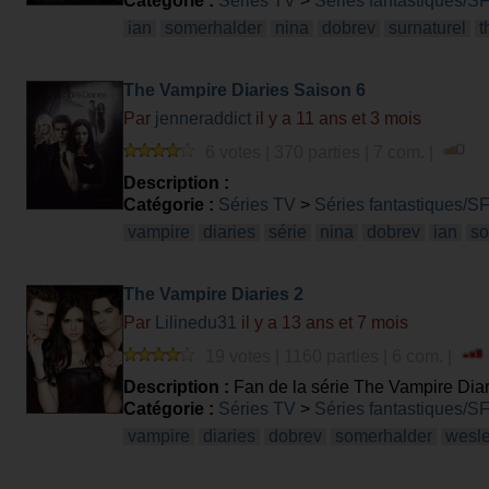
Catégorie :
Séries TV
>
Séries fantastiques/S
ian
somerhalder
nina
dobrev
surnaturel
t
The Vampire Diaries Saison 6
Par
jenneraddict
il y a 11 ans et 3 mois
6 votes | 370 parties | 7 com. |
Description :
Catégorie :
Séries TV
>
Séries fantastiques/S
vampire
diaries
série
nina
dobrev
ian
so
The Vampire Diaries 2
Par
Lilinedu31
il y a 13 ans et 7 mois
19 votes | 1160 parties | 6 com. |
Description :
Fan de la série The Vampire Diar
Catégorie :
Séries TV
>
Séries fantastiques/S
vampire
diaries
dobrev
somerhalder
wesl