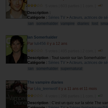
5 votes | 603 parties | 1 com. |
Description :
Catégorie :
Séries TV
>
Acteurs, actrices de sé
ian
somerhalder
vampire
diaries
lost
smal
Ian Somerhalder
Par
luli456
il y a 12 ans
5 votes | 495 parties | 2 com. |
Description :
Tout savoir sur Ian Somerhalder
Catégorie :
Séries TV
>
Acteurs, actrices de sé
ian
somerhalder
supernatural
The vampire diaries
Par
Léa_teenwolf
il y a 11 ans et 11 mois
4 votes | 296 parties | 1 com. |
Description :
C'est un quiz sur la série The vam
Catégorie :
Séries TV
>
Séries fantastiques/S