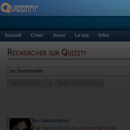
Accueil
Créer
Jouer
Le top
Infos
Rechercher sur Quizity
Ian Somerhalder
Par
manon100214
il y a 11 ans et 5 mois