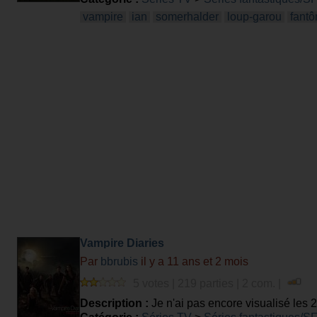
vampire
ian
somerhalder
loup-garou
fant
Vampire Diaries
Par
bbrubis
il y a 11 ans et 2 mois
5 votes | 219 parties | 2 com. |
Description :
Je n'ai pas encore visualisé les 2