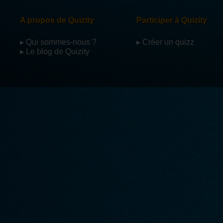
A propos de Quizity
Participer à Quizity
▸ Qui sommes-nous ?
▸ Créer un quizz
▸ Le blog de Quizity