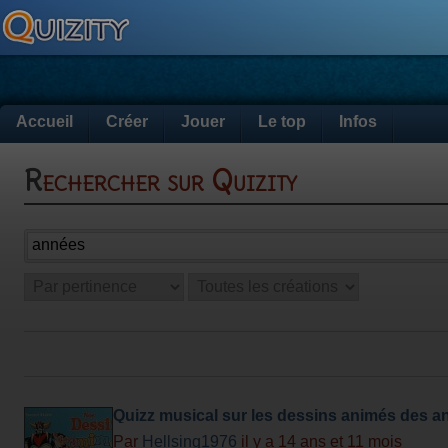
Accueil
Créer
Jouer
Le top
Infos
Rechercher sur Quizity
Quizz musical sur les dessins animés des an
plupart)
Par
Hellsing1976
il y a 14 ans et 11 mois