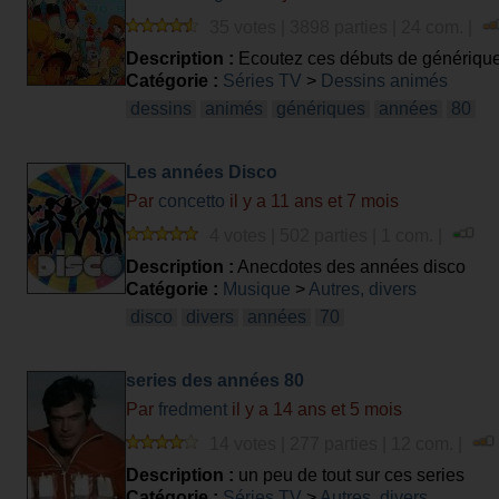
35 votes | 3898 parties | 24 com. |
Description :
Ecoutez ces débuts de générique 
Catégorie :
Séries TV
>
Dessins animés
dessins
animés
génériques
années
80
Les années Disco
Par
concetto
il y a 11 ans et 7 mois
4 votes | 502 parties | 1 com. |
Description :
Anecdotes des années disco
Catégorie :
Musique
>
Autres, divers
disco
divers
années
70
series des années 80
Par
fredment
il y a 14 ans et 5 mois
14 votes | 277 parties | 12 com. |
Description :
un peu de tout sur ces series
Catégorie :
Séries TV
>
Autres, divers