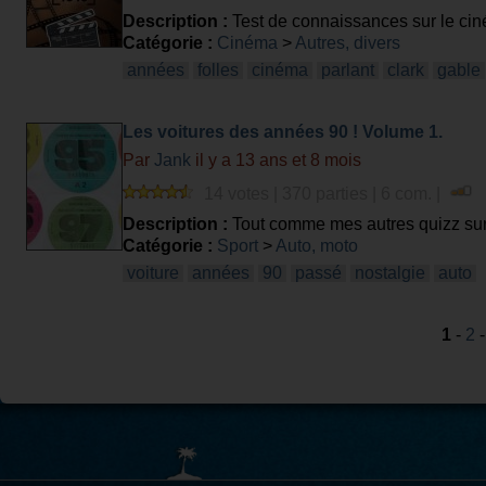
Description :
Test de connaissances sur le cin
Catégorie :
Cinéma
>
Autres, divers
années
folles
cinéma
parlant
clark
gable
Les voitures des années 90 ! Volume 1.
Par
Jank
il y a 13 ans et 8 mois
14 votes | 370 parties | 6 com. |
Description :
Tout comme mes autres quizz sur 
carrosserie, un phare, une jante, etc ...
Catégorie :
Sport
>
Auto, moto
voiture
années
90
passé
nostalgie
auto
1
-
2