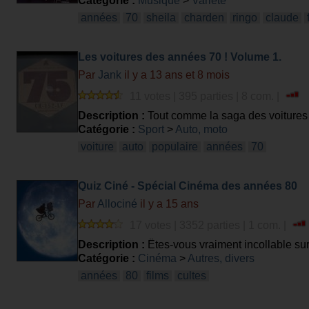
Catégorie :
Musique
>
Variété
années
70
sheila
charden
ringo
claude
Les voitures des années 70 ! Volume 1.
Par
Jank
il y a 13 ans et 8 mois
11 votes | 395 parties | 8 com. |
Description :
Tout comme la saga des voitures 
carrosserie, un phare, une jante, etc ... ! 6 poi
Catégorie :
Sport
>
Auto, moto
voiture
auto
populaire
années
70
Quiz Ciné - Spécial Cinéma des années 80
Par
Allociné
il y a 15 ans
17 votes | 3352 parties | 1 com. |
Description :
Êtes-vous vraiment incollable sur 
vos connaissances...
Catégorie :
Cinéma
>
Autres, divers
années
80
films
cultes