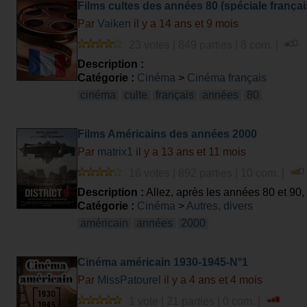
Films cultes des années 80 (spéciale françai
Par
Vaiken
il y a 14 ans et 9 mois
23 votes | 849 parties | 8 com. |
Description :
Catégorie :
Cinéma
>
Cinéma français
cinéma
culte
français
années
80
Films Américains des années 2000
Par
matrix1
il y a 13 ans et 11 mois
16 votes | 892 parties | 10 com. |
Description :
Allez, après les années 80 et 90,
Catégorie :
Cinéma
>
Autres, divers
américain
années
2000
Cinéma américain 1930-1945-N°1
Par
MissPatourel
il y a 4 ans et 4 mois
1 vote | 21 parties | 0 com. |