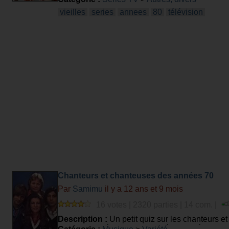
vieilles
series
annees
80
télévision
Chanteurs et chanteuses des années 70
Par
Samimu
il y a 12 ans et 9 mois
16 votes | 2320 parties | 14 com. |
Description :
Un petit quiz sur les chanteurs e
enfance ou découverte d'une époque révolue